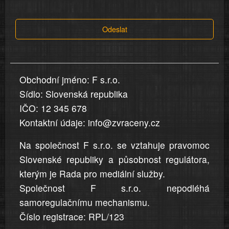
tvrzení,
která
Odeslat
jsou
v
nahlášení
uvedena,
Obchodní jméno: F s.r.o.
jsou
Sídlo: Slovenská republika
přesná
a
IČO: 12 345 678
úplná
Kontaktní údaje: info@zvraceny.cz
Na společnost F s.r.o. se vztahuje pravomoc
Slovenské republiky a působnost regulátora,
kterým je Rada pro mediální služby.
Společnost F s.r.o. nepodléhá
samoregulačnímu mechanismu.
Číslo registrace: RPL/123