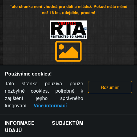
Táto stránka není vhodná pro děti a mládež. Pokud máte méně
než 18 let, odejděte, prosím!
Provozovatel stránky si vyhrazuje právo odstranit fotografie,
Používáme cookies!
videa a komentáře. Osoba, které se toto opatření provozovatele
stránky týče, ani osoba, která umístila fotografii nebo video na
Tato stránka používá pouze
stránku, nemůže z důvodu odstranění fotografie, videa nebo
nezbytné cookies, potřebné k
komentáře pro výše uvedenou okolnost uplatnit vůči
zajištění jejího správného
provozovateli stránky žádný nárok na náhradu škody nebo
fungování.
Více informací
nemajetkové újmy.
INFORMACE SUBJEKTŮM
ZVRÁCENÝ.CZ - Svět není zvrácenej. To jen
ÚDAJŮ
ty lidi...