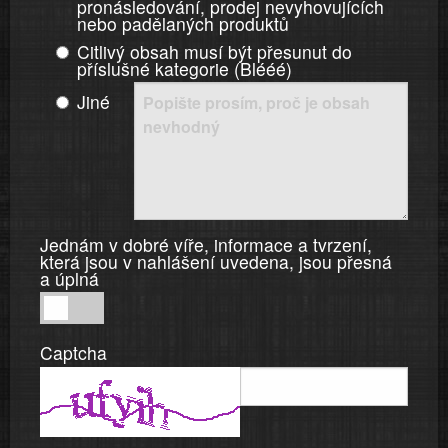
pronásledování, prodej nevyhovujících
nebo padělaných produktů
Citlivý obsah musí být přesunut do
příslušné kategorie (Blééé)
Jiné
Jednám v dobré víře, informace a tvrzení,
která jsou v nahlášení uvedena, jsou přesná
a úplná
Jednám
v
Captcha
dobré
víře,
informace
a