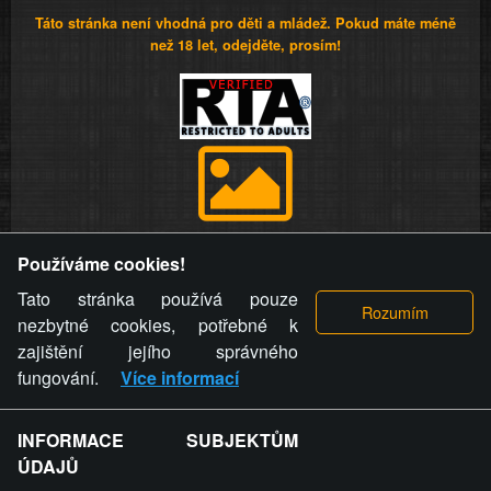
Táto stránka není vhodná pro děti a mládež. Pokud máte méně
než 18 let, odejděte, prosím!
Provozovatel stránky si vyhrazuje právo odstranit fotografie,
Používáme cookies!
videa a komentáře. Osoba, které se toto opatření provozovatele
stránky týče, ani osoba, která umístila fotografii nebo video na
Tato stránka používá pouze
stránku, nemůže z důvodu odstranění fotografie, videa nebo
nezbytné cookies, potřebné k
komentáře pro výše uvedenou okolnost uplatnit vůči
zajištění jejího správného
provozovateli stránky žádný nárok na náhradu škody nebo
fungování.
Více informací
nemajetkové újmy.
INFORMACE SUBJEKTŮM
ZVRÁCENÝ.CZ - Svět není zvrácenej. To jen
ÚDAJŮ
ty lidi...