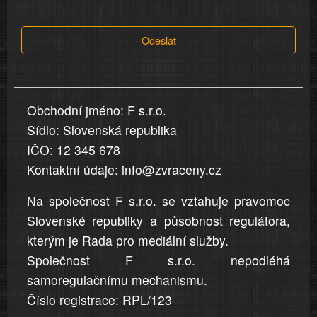
tvrzení,
která
Odeslat
jsou
v
nahlášení
uvedena,
Obchodní jméno: F s.r.o.
jsou
Sídlo: Slovenská republika
přesná
a
IČO: 12 345 678
úplná
Kontaktní údaje: info@zvraceny.cz
Na společnost F s.r.o. se vztahuje pravomoc
Slovenské republiky a působnost regulátora,
kterým je Rada pro mediální služby.
Společnost F s.r.o. nepodléhá
samoregulačnímu mechanismu.
Číslo registrace: RPL/123