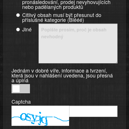
pronásledování, prodej nevyhovujících
nebo padělaných produktů
Citlivý obsah musí být přesunut do
příslušné kategorie (Blééé)
Jiné
Jednám v dobré víře, informace a tvrzení,
která jsou v nahlášení uvedena, jsou přesná
a úplná
Jednám
v
Captcha
dobré
víře,
informace
a