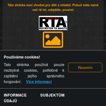
Táto stránka není vhodná pro děti a mládež. Pokud máte méně
než 18 let, odejděte, prosím!
Provozovatel stránky si vyhrazuje právo odstranit fotografie,
Používáme cookies!
videa a komentáře. Osoba, které se toto opatření provozovatele
stránky týče, ani osoba, která umístila fotografii nebo video na
Tato stránka používá pouze
stránku, nemůže z důvodu odstranění fotografie, videa nebo
nezbytné cookies, potřebné k
komentáře pro výše uvedenou okolnost uplatnit vůči
zajištění jejího správného
provozovateli stránky žádný nárok na náhradu škody nebo
fungování.
Více informací
nemajetkové újmy.
INFORMACE SUBJEKTŮM
ZVRÁCENÝ.CZ - Svět není zvrácenej. To jen
ÚDAJŮ
ty lidi...