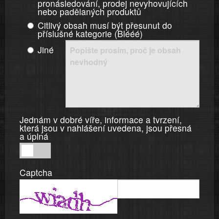
pronásledování, prodej nevyhovujících
nebo padělaných produktů
Citlivý obsah musí být přesunut do
příslušné kategorie (Blééé)
Jiné
Jednám v dobré víře, informace a tvrzení,
která jsou v nahlášení uvedena, jsou přesná
a úplná
Jednám
v
Captcha
dobré
víře,
informace
a