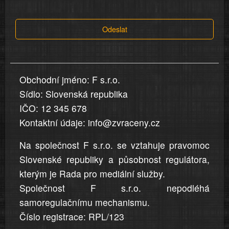
tvrzení,
která
Odeslat
jsou
v
nahlášení
uvedena,
Obchodní jméno: F s.r.o.
jsou
Sídlo: Slovenská republika
přesná
a
IČO: 12 345 678
úplná
Kontaktní údaje: info@zvraceny.cz
Na společnost F s.r.o. se vztahuje pravomoc
Slovenské republiky a působnost regulátora,
kterým je Rada pro mediální služby.
Společnost F s.r.o. nepodléhá
samoregulačnímu mechanismu.
Číslo registrace: RPL/123