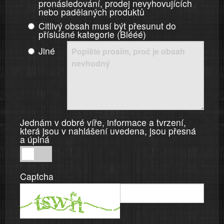
pronásledování, prodej nevyhovujících
nebo padělaných produktů
Citlivý obsah musí být přesunut do
příslušné kategorie (Blééé)
Jiné
Jednám v dobré víře, informace a tvrzení,
která jsou v nahlášení uvedena, jsou přesná
a úplná
Jednám
v
Captcha
dobré
víře,
informace
a