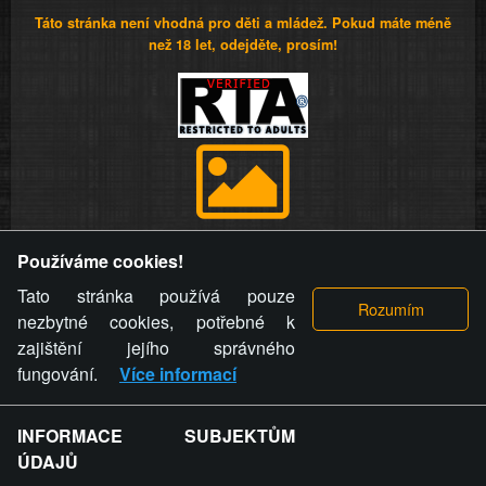
Táto stránka není vhodná pro děti a mládež. Pokud máte méně
než 18 let, odejděte, prosím!
Provozovatel stránky si vyhrazuje právo odstranit fotografie,
Používáme cookies!
videa a komentáře. Osoba, které se toto opatření provozovatele
stránky týče, ani osoba, která umístila fotografii nebo video na
Tato stránka používá pouze
stránku, nemůže z důvodu odstranění fotografie, videa nebo
nezbytné cookies, potřebné k
komentáře pro výše uvedenou okolnost uplatnit vůči
zajištění jejího správného
provozovateli stránky žádný nárok na náhradu škody nebo
fungování.
Více informací
nemajetkové újmy.
INFORMACE SUBJEKTŮM
ZVRÁCENÝ.CZ - Svět není zvrácenej. To jen
ÚDAJŮ
ty lidi...