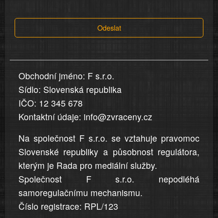
tvrzení,
která
Odeslat
jsou
v
nahlášení
uvedena,
Obchodní jméno: F s.r.o.
jsou
Sídlo: Slovenská republika
přesná
a
IČO: 12 345 678
úplná
Kontaktní údaje: info@zvraceny.cz
Na společnost F s.r.o. se vztahuje pravomoc
Slovenské republiky a působnost regulátora,
kterým je Rada pro mediální služby.
Společnost F s.r.o. nepodléhá
samoregulačnímu mechanismu.
Číslo registrace: RPL/123