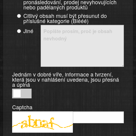
pronásledování, prodej nevyhovujících
nebo padělaných produktů
Citlivý obsah musí být přesunut do
příslušné kategorie (Blééé)
Jiné
Jednám v dobré víře, informace a tvrzení,
která jsou v nahlášení uvedena, jsou přesná
a úplná
Jednám
v
Captcha
dobré
víře,
informace
a