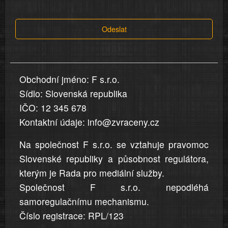
tvrzení,
která
Odeslat
jsou
v
nahlášení
uvedena,
Obchodní jméno: F s.r.o.
jsou
Sídlo: Slovenská republika
přesná
a
IČO: 12 345 678
úplná
Kontaktní údaje: info@zvraceny.cz
Na společnost F s.r.o. se vztahuje pravomoc
Slovenské republiky a působnost regulátora,
kterým je Rada pro mediální služby.
Společnost F s.r.o. nepodléhá
samoregulačnímu mechanismu.
Číslo registrace: RPL/123