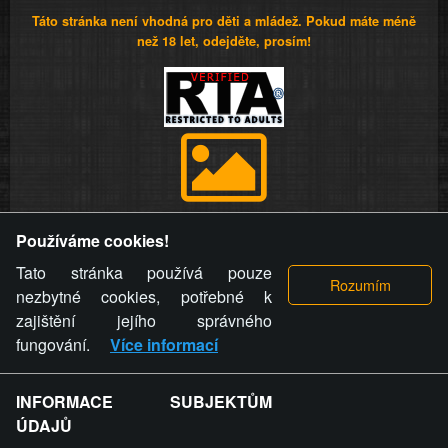
Táto stránka není vhodná pro děti a mládež. Pokud máte méně
než 18 let, odejděte, prosím!
Provozovatel stránky si vyhrazuje právo odstranit fotografie,
Používáme cookies!
videa a komentáře. Osoba, které se toto opatření provozovatele
stránky týče, ani osoba, která umístila fotografii nebo video na
Tato stránka používá pouze
stránku, nemůže z důvodu odstranění fotografie, videa nebo
nezbytné cookies, potřebné k
komentáře pro výše uvedenou okolnost uplatnit vůči
zajištění jejího správného
provozovateli stránky žádný nárok na náhradu škody nebo
fungování.
Více informací
nemajetkové újmy.
INFORMACE SUBJEKTŮM
ZVRÁCENÝ.CZ - Svět není zvrácenej. To jen
ÚDAJŮ
ty lidi...