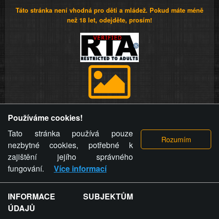
Táto stránka není vhodná pro děti a mládež. Pokud máte méně
než 18 let, odejděte, prosím!
Provozovatel stránky si vyhrazuje právo odstranit fotografie,
Používáme cookies!
videa a komentáře. Osoba, které se toto opatření provozovatele
stránky týče, ani osoba, která umístila fotografii nebo video na
Tato stránka používá pouze
stránku, nemůže z důvodu odstranění fotografie, videa nebo
nezbytné cookies, potřebné k
komentáře pro výše uvedenou okolnost uplatnit vůči
zajištění jejího správného
provozovateli stránky žádný nárok na náhradu škody nebo
fungování.
Více informací
nemajetkové újmy.
INFORMACE SUBJEKTŮM
ZVRÁCENÝ.CZ - Svět není zvrácenej. To jen
ÚDAJŮ
ty lidi...