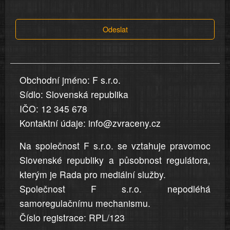
tvrzení,
která
Odeslat
jsou
v
nahlášení
uvedena,
Obchodní jméno: F s.r.o.
jsou
Sídlo: Slovenská republika
přesná
a
IČO: 12 345 678
úplná
Kontaktní údaje: info@zvraceny.cz
Na společnost F s.r.o. se vztahuje pravomoc
Slovenské republiky a působnost regulátora,
kterým je Rada pro mediální služby.
Společnost F s.r.o. nepodléhá
samoregulačnímu mechanismu.
Číslo registrace: RPL/123