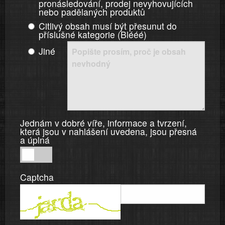
pronásledování, prodej nevyhovujících
nebo padělaných produktů
Citlivý obsah musí být přesunut do
příslušné kategorie (Blééé)
Jiné
Jednám v dobré víře, informace a tvrzení,
která jsou v nahlášení uvedena, jsou přesná
a úplná
Jednám
v
Captcha
dobré
víře,
informace
a