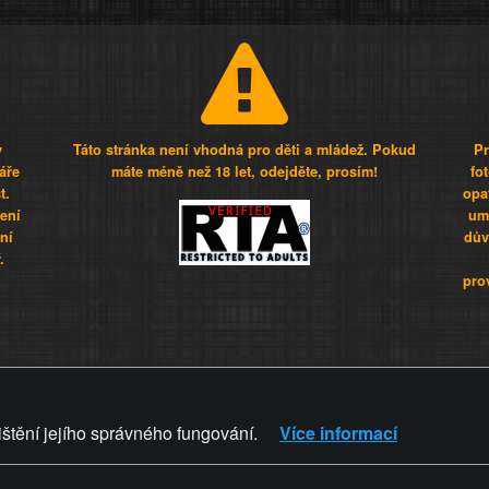
y
Táto stránka není vhodná pro děti a mládež. Pokud
Pr
áře
máte méně než 18 let, odejděte, prosím!
fo
t.
opa
šení
umí
ní
dův
.
pro
Z - Svět není zvrácenej. To jen
ištění jejího správného fungování.
Více informací
ZVRÁCENÝ.CZ
PRAVIDLA A 