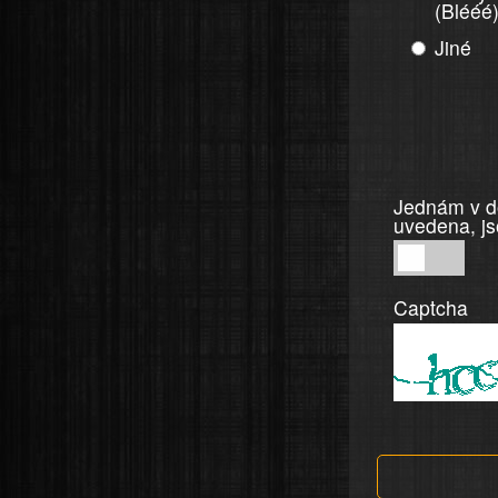
(Blééé
Jiné
Jednám v do
uvedena, js
Jednám
v
Captcha
dobré
víře,
informace
a
tvrzení,
která
jsou