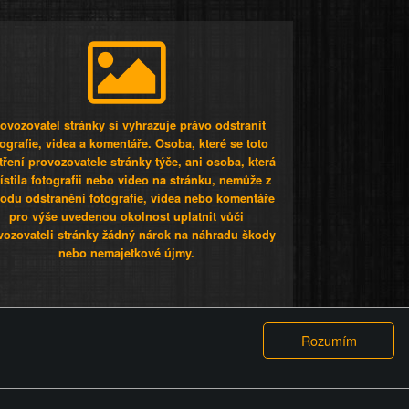
ovozovatel stránky si vyhrazuje právo odstranit
tografie, videa a komentáře. Osoba, které se toto
tření provozovatele stránky týče, ani osoba, která
stila fotografii nebo video na stránku, nemůže z
odu odstranění fotografie, videa nebo komentáře
pro výše uvedenou okolnost uplatnit vůči
vozovateli stránky žádný nárok na náhradu škody
nebo nemajetkové újmy.
 ty lidi...
PODMÍNKY
GDPR
COOKIES