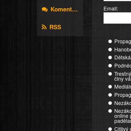
Email:
Komentáře
RSS
Propag
Hanobe
Dětská
Podněc
Trestný
činy v
Mediál
Propag
Nezáko
Nezáko
online
paděla
Citlivý