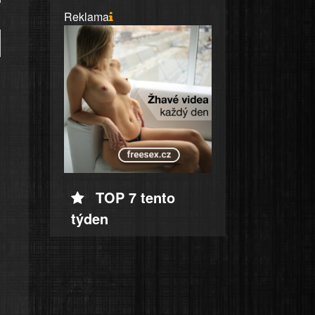
Reklama
TOP 7 tento
týden