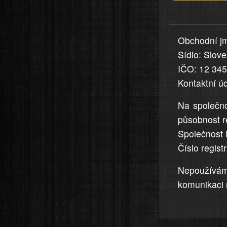
v
nahlášení
uvedena,
Obchodní jm
jsou
Sídlo: Slov
přesná
a
IČO: 12 34
úplná
Kontaktní ú
Na společno
působnost r
Společnost 
Číslo regis
Nepoužívá
komunikaci 