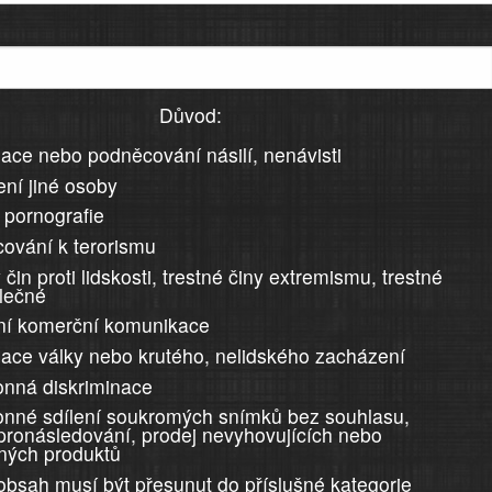
Důvod:
ace nebo podněcování násilí, nenávisti
ní jiné osoby
 pornografie
ování k terorismu
 čin proti lidskosti, trestné činy extremismu, trestné
álečné
ní komerční komunikace
ace války nebo krutého, nelidského zacházení
nná diskriminace
nné sdílení soukromých snímků bez souhlasu,
 pronásledování, prodej nevyhovujících nebo
ných produktů
 obsah musí být přesunut do příslušné kategorie