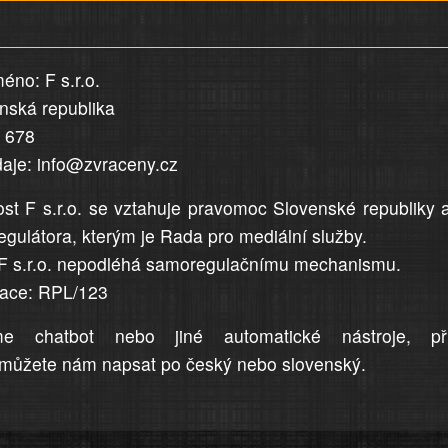
éno: F s.r.o.
enská republika
5 678
daje: info@zvraceny.cz
st F s.r.o. se vztahuje pravomoc Slovenské republiky 
egulátora, kterým je Rada pro mediální služby.
F s.r.o. nepodléhá samoregulačnímu mechanismu.
trace: RPL/123
me chatbot nebo jiné automatické nástroje, př
můžete nám napsat po český nebo slovenský.