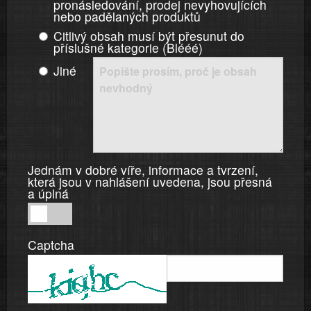
pronásledování, prodej nevyhovujících
nebo padělaných produktů
Citlivý obsah musí být přesunut do
příslušné kategorie (Blééé)
Jiné
Jednám v dobré víře, informace a tvrzení,
která jsou v nahlášení uvedena, jsou přesná
a úplná
Jednám
v
Captcha
dobré
víře,
informace
a