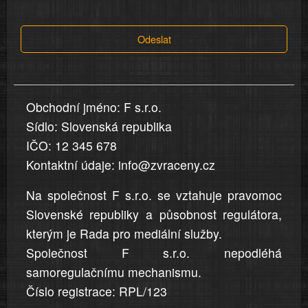
tvrzení,
která
Odeslat
jsou
v
nahlášení
uvedena,
Obchodní jméno: F s.r.o.
jsou
Sídlo: Slovenská republika
přesná
a
IČO: 12 345 678
úplná
Kontaktní údaje: info@zvraceny.cz
Na společnost F s.r.o. se vztahuje pravomoc
Slovenské republiky a působnost regulátora,
kterým je Rada pro mediální služby.
Společnost F s.r.o. nepodléhá
samoregulačnímu mechanismu.
Číslo registrace: RPL/123