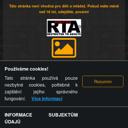
Táto stránka není vhodná pro děti a mládež. Pokud máte méně
než 18 let, odejděte, prosím!
Provozovatel stránky si vyhrazuje právo odstranit fotografie,
Používáme cookies!
videa a komentáře. Osoba, které se toto opatření provozovatele
stránky týče, ani osoba, která umístila fotografii nebo video na
Tato stránka používá pouze
stránku, nemůže z důvodu odstranění fotografie, videa nebo
nezbytné cookies, potřebné k
komentáře pro výše uvedenou okolnost uplatnit vůči
zajištění jejího správného
provozovateli stránky žádný nárok na náhradu škody nebo
fungování.
Více informací
nemajetkové újmy.
INFORMACE SUBJEKTŮM
ZVRÁCENÝ.CZ - Svět není zvrácenej. To jen
ÚDAJŮ
ty lidi...