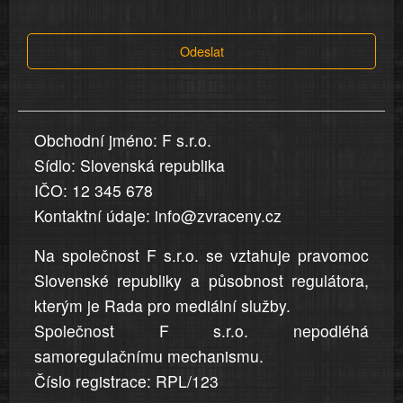
tvrzení,
která
Odeslat
jsou
v
nahlášení
uvedena,
Obchodní jméno: F s.r.o.
jsou
Sídlo: Slovenská republika
přesná
a
IČO: 12 345 678
úplná
Kontaktní údaje: info@zvraceny.cz
Na společnost F s.r.o. se vztahuje pravomoc
Slovenské republiky a působnost regulátora,
kterým je Rada pro mediální služby.
Společnost F s.r.o. nepodléhá
samoregulačnímu mechanismu.
Číslo registrace: RPL/123