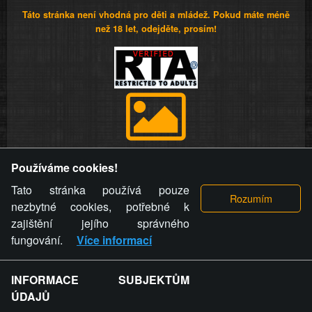
Táto stránka není vhodná pro děti a mládež. Pokud máte méně
než 18 let, odejděte, prosím!
Provozovatel stránky si vyhrazuje právo odstranit fotografie,
Používáme cookies!
videa a komentáře. Osoba, které se toto opatření provozovatele
stránky týče, ani osoba, která umístila fotografii nebo video na
Tato stránka používá pouze
stránku, nemůže z důvodu odstranění fotografie, videa nebo
nezbytné cookies, potřebné k
komentáře pro výše uvedenou okolnost uplatnit vůči
zajištění jejího správného
provozovateli stránky žádný nárok na náhradu škody nebo
fungování.
Více informací
nemajetkové újmy.
INFORMACE SUBJEKTŮM
ZVRÁCENÝ.CZ - Svět není zvrácenej. To jen
ÚDAJŮ
ty lidi...