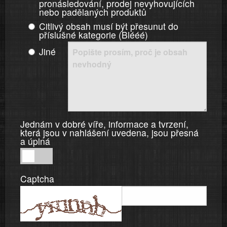
pronásledování, prodej nevyhovujících
nebo padělaných produktů
Citlivý obsah musí být přesunut do
příslušné kategorie (Blééé)
Jiné
Jednám v dobré víře, informace a tvrzení,
která jsou v nahlášení uvedena, jsou přesná
a úplná
Jednám
v
Captcha
dobré
víře,
informace
a