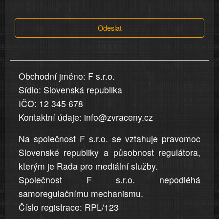
tvrzení,
která
Odeslat
jsou
v
nahlášení
uvedena,
Obchodní jméno: F s.r.o.
jsou
Sídlo: Slovenská republika
přesná
a
IČO: 12 345 678
úplná
Kontaktní údaje: info@zvraceny.cz
Na společnost F s.r.o. se vztahuje pravomoc
Slovenské republiky a působnost regulátora,
kterým je Rada pro mediální služby.
Společnost F s.r.o. nepodléhá
samoregulačnímu mechanismu.
Číslo registrace: RPL/123