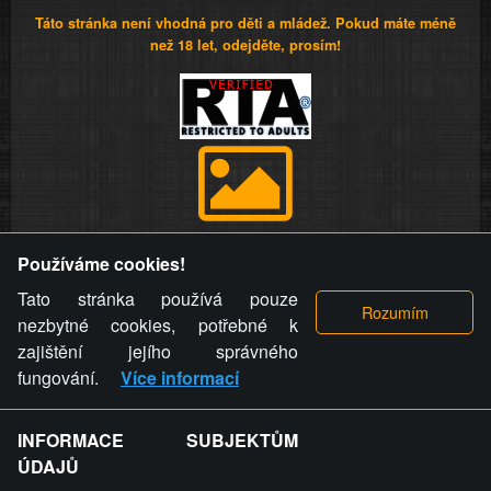
Táto stránka není vhodná pro děti a mládež. Pokud máte méně
než 18 let, odejděte, prosím!
Provozovatel stránky si vyhrazuje právo odstranit fotografie,
Používáme cookies!
videa a komentáře. Osoba, které se toto opatření provozovatele
stránky týče, ani osoba, která umístila fotografii nebo video na
Tato stránka používá pouze
stránku, nemůže z důvodu odstranění fotografie, videa nebo
nezbytné cookies, potřebné k
komentáře pro výše uvedenou okolnost uplatnit vůči
zajištění jejího správného
provozovateli stránky žádný nárok na náhradu škody nebo
fungování.
Více informací
nemajetkové újmy.
INFORMACE SUBJEKTŮM
ZVRÁCENÝ.CZ - Svět není zvrácenej. To jen
ÚDAJŮ
ty lidi...