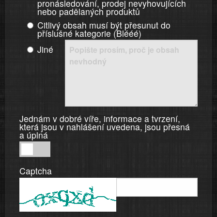
pronásledování, prodej nevyhovujících
nebo padělaných produktů
Citlivý obsah musí být přesunut do
příslušné kategorie (Blééé)
Jiné
Jednám v dobré víře, informace a tvrzení,
která jsou v nahlášení uvedena, jsou přesná
a úplná
Jednám
v
Captcha
dobré
víře,
informace
a