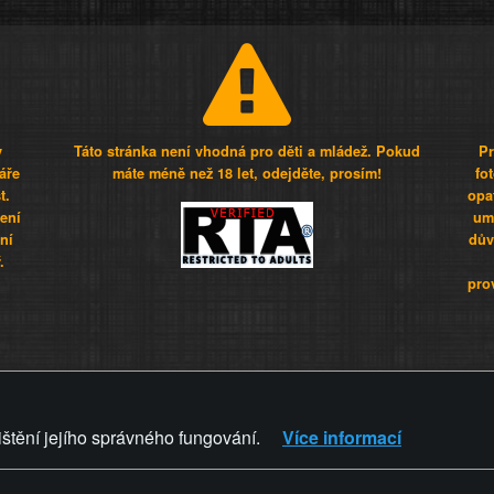
y
Táto stránka není vhodná pro děti a mládež. Pokud
Pr
áře
máte méně než 18 let, odejděte, prosím!
fo
t.
opa
šení
umí
ní
dův
.
pro
Z - Svět není zvrácenej. To jen
ištění jejího správného fungování.
Více informací
ZVRÁCENÝ.CZ
PRAVIDLA A 