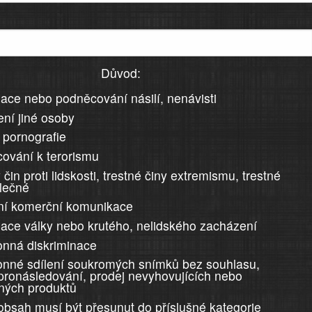
Důvod:
ace nebo podněcování násilí, nenávisti
ní jiné osoby
 pornografie
ování k terorismu
 čin proti lidskosti, trestné činy extremismu, trestné
álečné
ní komerční komunikace
ace války nebo krutého, nelidského zacházení
nná diskriminace
nné sdílení soukromých snímků bez souhlasu,
 pronásledování, prodej nevyhovujících nebo
ných produktů
 obsah musí být přesunut do příslušné kategorie