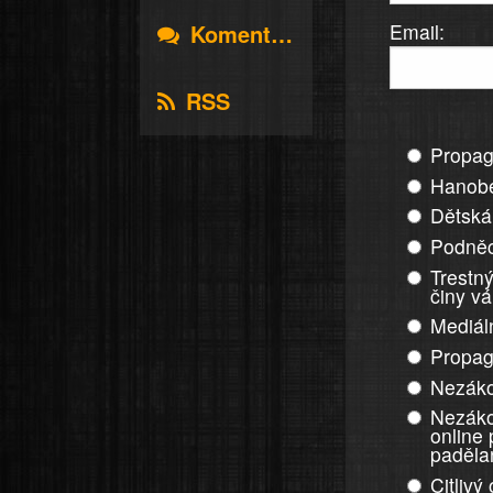
Email:
Komentáře
RSS
Propag
Hanobe
Dětská
Podněc
Trestný
činy v
Mediál
Propag
Nezáko
Nezáko
online
paděla
Citlivý