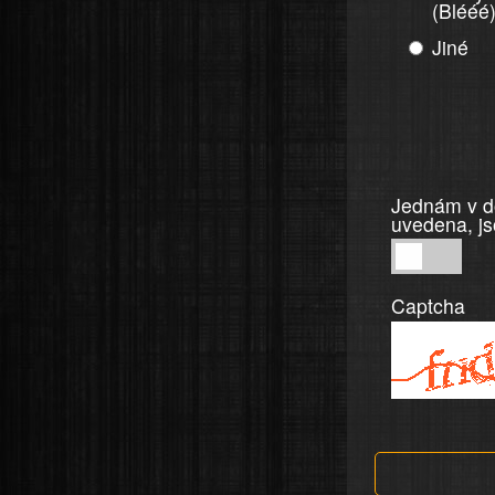
(Blééé
Jiné
Jednám v do
uvedena, js
Jednám
v
Captcha
dobré
víře,
informace
a
tvrzení,
která
jsou