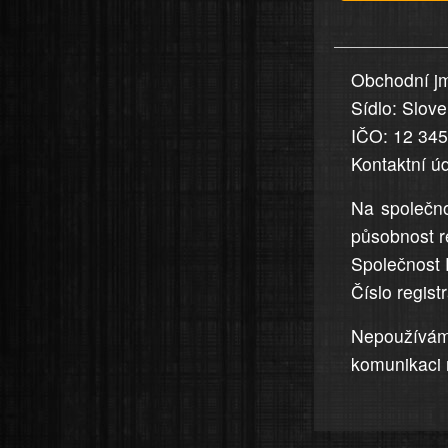
v
nahlášení
uvedena,
Obchodní jm
jsou
Sídlo: Slov
přesná
a
IČO: 12 34
úplná
Kontaktní ú
Na společno
působnost r
Společnost 
Číslo regis
Nepoužívá
komunikaci 