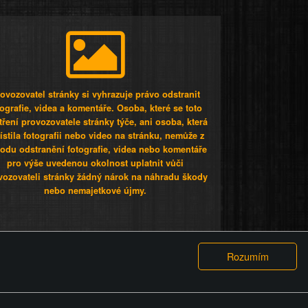
ovozovatel stránky si vyhrazuje právo odstranit
tografie, videa a komentáře. Osoba, které se toto
tření provozovatele stránky týče, ani osoba, která
stila fotografii nebo video na stránku, nemůže z
odu odstranění fotografie, videa nebo komentáře
pro výše uvedenou okolnost uplatnit vůči
vozovateli stránky žádný nárok na náhradu škody
nebo nemajetkové újmy.
 ty lidi...
PODMÍNKY
GDPR
COOKIES