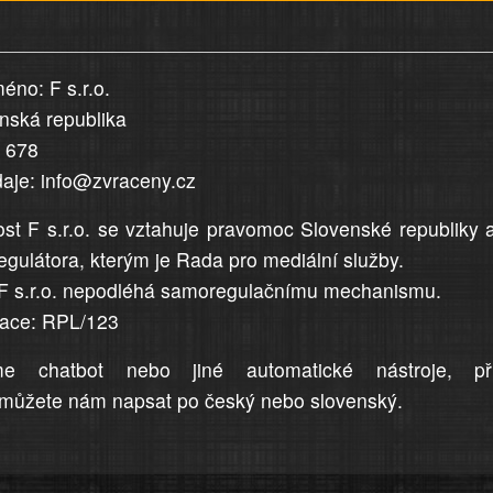
éno: F s.r.o.
enská republika
5 678
daje: info@zvraceny.cz
st F s.r.o. se vztahuje pravomoc Slovenské republiky 
egulátora, kterým je Rada pro mediální služby.
F s.r.o. nepodléhá samoregulačnímu mechanismu.
trace: RPL/123
me chatbot nebo jiné automatické nástroje, př
můžete nám napsat po český nebo slovenský.