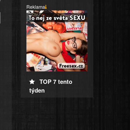
Reklama
TOP 7 tento
týden