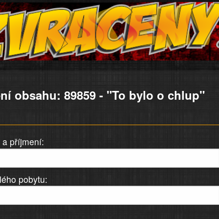
ní obsahu: 89859 - "To bylo o chlup"
a příjmení:
lého pobytu: