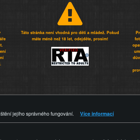
y
Táto stránka není vhodná pro děti a mládež. Pokud
Pr
áře
máte méně než 18 let, odejděte, prosím!
fo
t.
opa
šení
umí
ní
dův
.
pro
Z - Svět není zvrácenej. To jen
ištění jejího správného fungování.
Více informací
ZVRÁCENÝ.CZ
PRAVIDLA A 