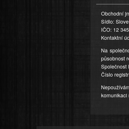
uvedena,
Obchodní jm
jsou
Sídlo: Slov
přesná
a
IČO: 12 34
úplná
Kontaktní ú
Na společno
působnost r
Společnost 
Číslo regis
Nepoužívá
komunikaci 