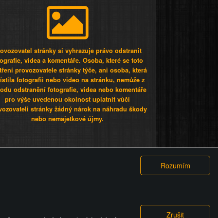
ovozovatel stránky si vyhrazuje právo odstranit
tografie, videa a komentáře. Osoba, které se toto
tření provozovatele stránky týče, ani osoba, která
stila fotografii nebo video na stránku, nemůže z
odu odstranění fotografie, videa nebo komentáře
pro výše uvedenou okolnost uplatnit vůči
vozovateli stránky žádný nárok na náhradu škody
nebo nemajetkové újmy.
 ty lidi...
PODMÍNKY
GDPR
COOKIES