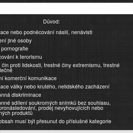
Důvod:
ace nebo podněcování násilí, nenávisti
ní jiné osoby
 pornografie
ování k terorismu
 čin proti lidskosti, trestné činy extremismu, trestné
álečné
ní komerční komunikace
ace války nebo krutého, nelidského zacházení
nná diskriminace
nné sdílení soukromých snímků bez souhlasu,
 pronásledování, prodej nevyhovujících nebo
ných produktů
 obsah musí být přesunut do příslušné kategorie
)