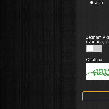
Jiné
Jednám v do
uvedena, js
Jednám
v
Captcha
dobré
víře,
informace
a
tvrzení,
která
jsou
v
nahlášení