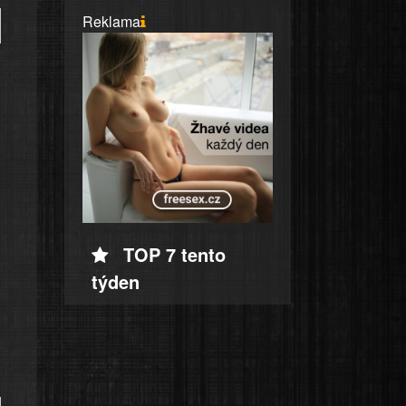
Reklama
TOP 7 tento
týden