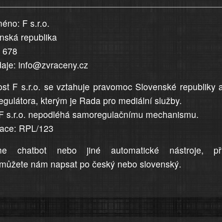
éno: F s.r.o.
enská republika
5 678
daje: info@zvraceny.cz
st F s.r.o. se vztahuje pravomoc Slovenské republiky 
egulátora, kterým je Rada pro mediální služby.
F s.r.o. nepodléhá samoregulačnímu mechanismu.
trace: RPL/123
me chatbot nebo jiné automatické nástroje, př
můžete nám napsat po český nebo slovenský.