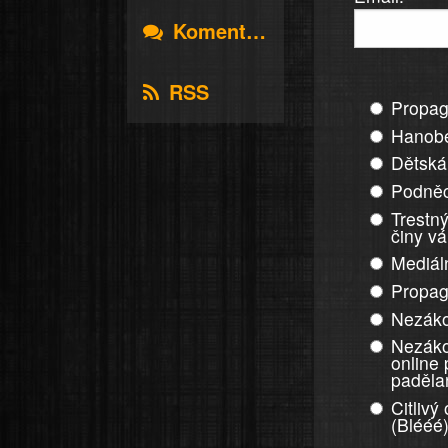
Komentáře
RSS
Propag
Hanobe
Dětská
Podněc
Trestný
činy v
Mediál
Propag
Nezáko
Nezáko
online
paděla
Citlivý
(Blééé