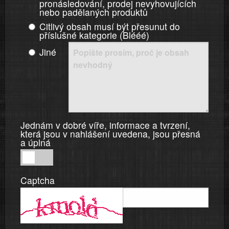
pronásledování, prodej nevyhovujících
nebo padělaných produktů
Citlivý obsah musí být přesunut do
příslušné kategorie (Blééé)
Jiné
Jednám v dobré víře, informace a tvrzení,
která jsou v nahlášení uvedena, jsou přesná
a úplná
Jednám
v
Captcha
dobré
víře,
informace
a