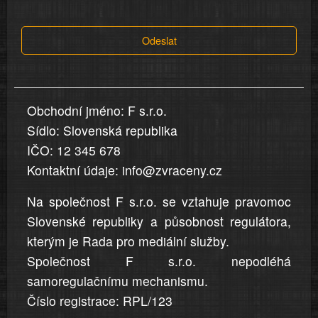
tvrzení,
která
Odeslat
jsou
v
nahlášení
uvedena,
Obchodní jméno: F s.r.o.
jsou
Sídlo: Slovenská republika
přesná
a
IČO: 12 345 678
úplná
Kontaktní údaje: info@zvraceny.cz
Na společnost F s.r.o. se vztahuje pravomoc
Slovenské republiky a působnost regulátora,
kterým je Rada pro mediální služby.
Společnost F s.r.o. nepodléhá
samoregulačnímu mechanismu.
Číslo registrace: RPL/123