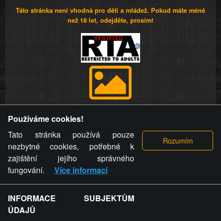
Táto stránka není vhodná pro děti a mládež. Pokud máte méně
než 18 let, odejděte, prosím!
Provozovatel stránky si vyhrazuje právo odstranit fotografie,
Používáme cookies!
videa a komentáře. Osoba, které se toto opatření provozovatele
stránky týče, ani osoba, která umístila fotografii nebo video na
Tato stránka používá pouze
stránku, nemůže z důvodu odstranění fotografie, videa nebo
nezbytné cookies, potřebné k
komentáře pro výše uvedenou okolnost uplatnit vůči
zajištění jejího správného
provozovateli stránky žádný nárok na náhradu škody nebo
fungování.
Více informací
nemajetkové újmy.
INFORMACE SUBJEKTŮM
ZVRÁCENÝ.CZ - Svět není zvrácenej. To jen
ÚDAJŮ
ty lidi...