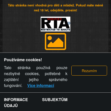
Táto stránka není vhodná pro děti a mládež. Pokud máte méně
než 18 let, odejděte, prosím!
Provozovatel stránky si vyhrazuje právo odstranit fotografie,
Používáme cookies!
videa a komentáře. Osoba, které se toto opatření provozovatele
stránky týče, ani osoba, která umístila fotografii nebo video na
Tato stránka používá pouze
stránku, nemůže z důvodu odstranění fotografie, videa nebo
nezbytné cookies, potřebné k
komentáře pro výše uvedenou okolnost uplatnit vůči
zajištění jejího správného
provozovateli stránky žádný nárok na náhradu škody nebo
fungování.
Více informací
nemajetkové újmy.
INFORMACE SUBJEKTŮM
ZVRÁCENÝ.CZ - Svět není zvrácenej. To jen
ÚDAJŮ
ty lidi...