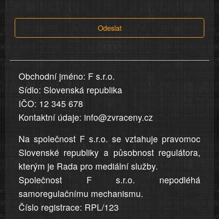
tvrzení,
která
Odeslat
jsou
v
nahlášení
uvedena,
Obchodní jméno: F s.r.o.
jsou
Sídlo: Slovenská republika
přesná
a
IČO: 12 345 678
úplná
Kontaktní údaje: info@zvraceny.cz
Na společnost F s.r.o. se vztahuje pravomoc
Slovenské republiky a působnost regulátora,
kterým je Rada pro mediální služby.
Společnost F s.r.o. nepodléhá
samoregulačnímu mechanismu.
Číslo registrace: RPL/123