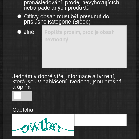
pronásledování, prodej nevyhovujících
nebo padělaných produktů
Citlivý obsah musí být přesunut do
příslušné kategorie (Blééé)
Jiné
Jednám v dobré víře, informace a tvrzení,
která jsou v nahlášení uvedena, jsou přesná
a úplná
Jednám
v
Captcha
dobré
víře,
informace
a