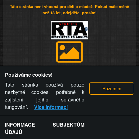
Táto stránka není vhodná pro děti a mládež. Pokud máte méně
než 18 let, odejděte, prosím!
Provozovatel stránky si vyhrazuje právo odstranit fotografie,
Používáme cookies!
videa a komentáře. Osoba, které se toto opatření provozovatele
stránky týče, ani osoba, která umístila fotografii nebo video na
Tato stránka používá pouze
stránku, nemůže z důvodu odstranění fotografie, videa nebo
nezbytné cookies, potřebné k
komentáře pro výše uvedenou okolnost uplatnit vůči
zajištění jejího správného
provozovateli stránky žádný nárok na náhradu škody nebo
fungování.
Více informací
nemajetkové újmy.
INFORMACE SUBJEKTŮM
ZVRÁCENÝ.CZ - Svět není zvrácenej. To jen
ÚDAJŮ
ty lidi...