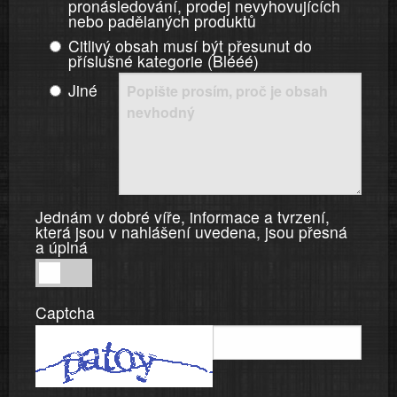
pronásledování, prodej nevyhovujících
nebo padělaných produktů
Citlivý obsah musí být přesunut do
příslušné kategorie (Blééé)
Jiné
Jednám v dobré víře, informace a tvrzení,
která jsou v nahlášení uvedena, jsou přesná
a úplná
Jednám
v
Captcha
dobré
víře,
informace
a