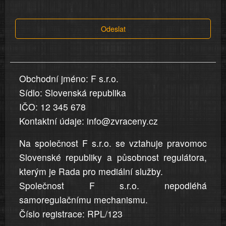
tvrzení,
která
Odeslat
jsou
v
nahlášení
uvedena,
Obchodní jméno: F s.r.o.
jsou
Sídlo: Slovenská republika
přesná
a
IČO: 12 345 678
úplná
Kontaktní údaje: info@zvraceny.cz
Na společnost F s.r.o. se vztahuje pravomoc
Slovenské republiky a působnost regulátora,
kterým je Rada pro mediální služby.
Společnost F s.r.o. nepodléhá
samoregulačnímu mechanismu.
Číslo registrace: RPL/123