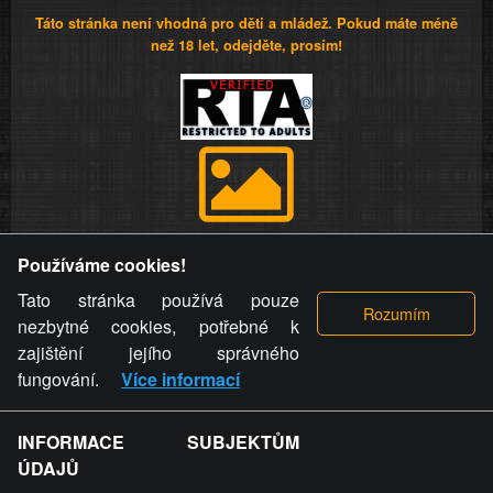
Táto stránka není vhodná pro děti a mládež. Pokud máte méně
než 18 let, odejděte, prosím!
Provozovatel stránky si vyhrazuje právo odstranit fotografie,
Používáme cookies!
videa a komentáře. Osoba, které se toto opatření provozovatele
stránky týče, ani osoba, která umístila fotografii nebo video na
Tato stránka používá pouze
stránku, nemůže z důvodu odstranění fotografie, videa nebo
nezbytné cookies, potřebné k
komentáře pro výše uvedenou okolnost uplatnit vůči
zajištění jejího správného
provozovateli stránky žádný nárok na náhradu škody nebo
fungování.
Více informací
nemajetkové újmy.
INFORMACE SUBJEKTŮM
ZVRÁCENÝ.CZ - Svět není zvrácenej. To jen
ÚDAJŮ
ty lidi...