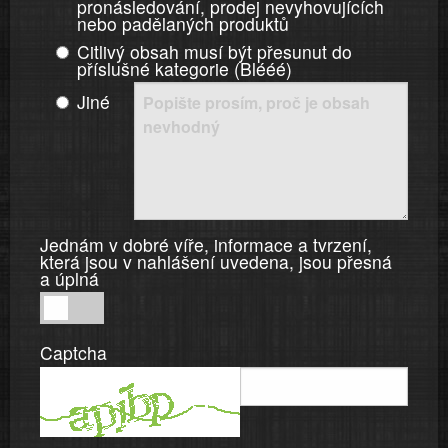
pronásledování, prodej nevyhovujících
nebo padělaných produktů
Citlivý obsah musí být přesunut do
příslušné kategorie (Blééé)
Jiné
Jednám v dobré víře, informace a tvrzení,
která jsou v nahlášení uvedena, jsou přesná
a úplná
Jednám
v
Captcha
dobré
víře,
informace
a