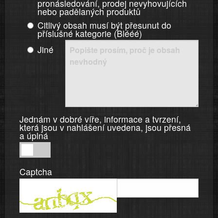
pronásledování, prodej nevyhovujících
nebo padělaných produktů
Citlivý obsah musí být přesunut do
příslušné kategorie (Blééé)
Jiné
Jednám v dobré víře, informace a tvrzení,
která jsou v nahlášení uvedena, jsou přesná
a úplná
Jednám
v
Captcha
dobré
víře,
informace
a