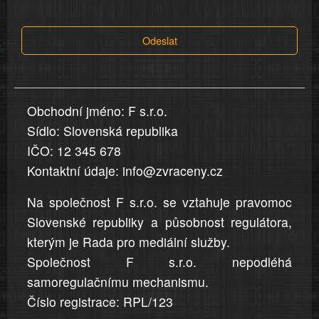
tvrzení,
která
Odeslat
jsou
v
nahlášení
uvedena,
Obchodní jméno: F s.r.o.
jsou
Sídlo: Slovenská republika
přesná
a
IČO: 12 345 678
úplná
Kontaktní údaje: info@zvraceny.cz
Na společnost F s.r.o. se vztahuje pravomoc
Slovenské republiky a působnost regulátora,
kterým je Rada pro mediální služby.
Společnost F s.r.o. nepodléhá
samoregulačnímu mechanismu.
Číslo registrace: RPL/123