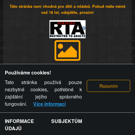
Táto stránka není vhodná pro děti a mládež. Pokud máte méně
než 18 let, odejděte, prosím!
Provozovatel stránky si vyhrazuje právo odstranit fotografie,
Používáme cookies!
videa a komentáře. Osoba, které se toto opatření provozovatele
stránky týče, ani osoba, která umístila fotografii nebo video na
Tato stránka používá pouze
stránku, nemůže z důvodu odstranění fotografie, videa nebo
nezbytné cookies, potřebné k
komentáře pro výše uvedenou okolnost uplatnit vůči
zajištění jejího správného
provozovateli stránky žádný nárok na náhradu škody nebo
fungování.
Více informací
nemajetkové újmy.
INFORMACE SUBJEKTŮM
ZVRÁCENÝ.CZ - Svět není zvrácenej. To jen
ÚDAJŮ
ty lidi...