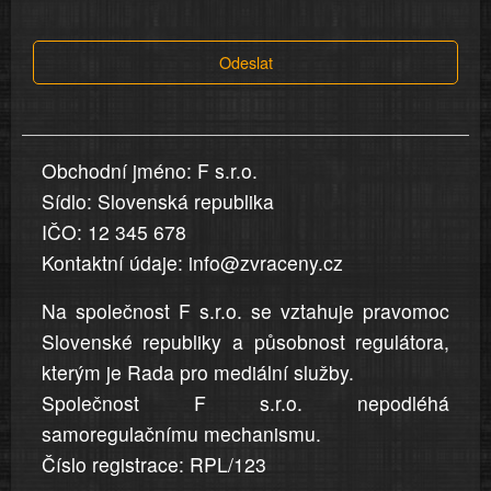
tvrzení,
která
Odeslat
jsou
v
nahlášení
uvedena,
Obchodní jméno: F s.r.o.
jsou
Sídlo: Slovenská republika
přesná
a
IČO: 12 345 678
úplná
Kontaktní údaje: info@zvraceny.cz
Na společnost F s.r.o. se vztahuje pravomoc
Slovenské republiky a působnost regulátora,
kterým je Rada pro mediální služby.
Společnost F s.r.o. nepodléhá
samoregulačnímu mechanismu.
Číslo registrace: RPL/123