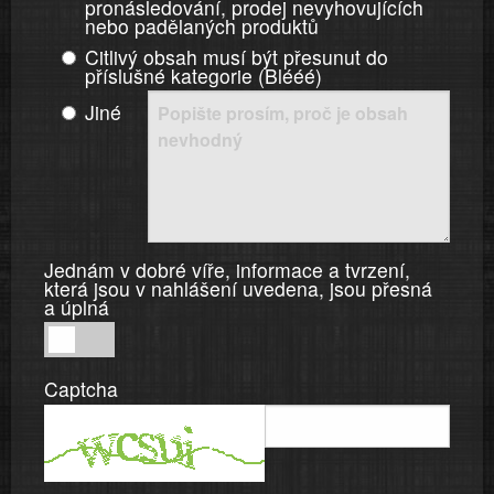
pronásledování, prodej nevyhovujících
nebo padělaných produktů
Citlivý obsah musí být přesunut do
příslušné kategorie (Blééé)
Jiné
Jednám v dobré víře, informace a tvrzení,
která jsou v nahlášení uvedena, jsou přesná
a úplná
Jednám
v
Captcha
dobré
víře,
informace
a