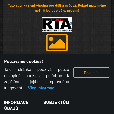
Táto stránka není vhodná pro děti a mládež. Pokud máte méně
než 18 let, odejděte, prosím!
Provozovatel stránky si vyhrazuje právo odstranit fotografie,
Používáme cookies!
videa a komentáře. Osoba, které se toto opatření provozovatele
stránky týče, ani osoba, která umístila fotografii nebo video na
Tato stránka používá pouze
stránku, nemůže z důvodu odstranění fotografie, videa nebo
nezbytné cookies, potřebné k
komentáře pro výše uvedenou okolnost uplatnit vůči
zajištění jejího správného
provozovateli stránky žádný nárok na náhradu škody nebo
fungování.
Více informací
nemajetkové újmy.
INFORMACE SUBJEKTŮM
ZVRÁCENÝ.CZ - Svět není zvrácenej. To jen
ÚDAJŮ
ty lidi...