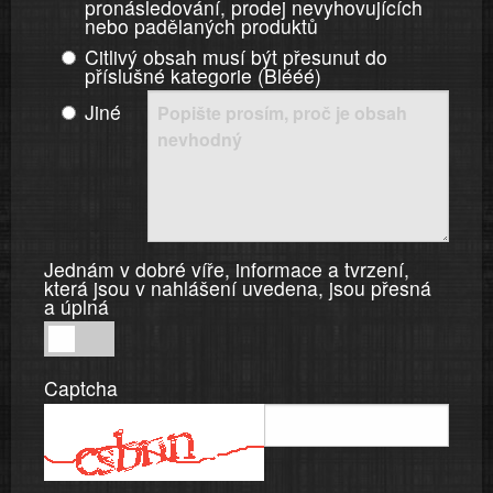
pronásledování, prodej nevyhovujících
nebo padělaných produktů
Citlivý obsah musí být přesunut do
příslušné kategorie (Blééé)
Jiné
Jednám v dobré víře, informace a tvrzení,
která jsou v nahlášení uvedena, jsou přesná
a úplná
Jednám
v
Captcha
dobré
víře,
informace
a