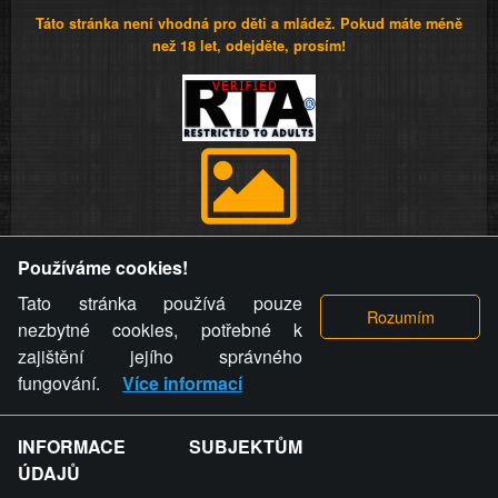
Táto stránka není vhodná pro děti a mládež. Pokud máte méně
než 18 let, odejděte, prosím!
Provozovatel stránky si vyhrazuje právo odstranit fotografie,
Používáme cookies!
videa a komentáře. Osoba, které se toto opatření provozovatele
stránky týče, ani osoba, která umístila fotografii nebo video na
Tato stránka používá pouze
stránku, nemůže z důvodu odstranění fotografie, videa nebo
nezbytné cookies, potřebné k
komentáře pro výše uvedenou okolnost uplatnit vůči
zajištění jejího správného
provozovateli stránky žádný nárok na náhradu škody nebo
fungování.
Více informací
nemajetkové újmy.
INFORMACE SUBJEKTŮM
ZVRÁCENÝ.CZ - Svět není zvrácenej. To jen
ÚDAJŮ
ty lidi...