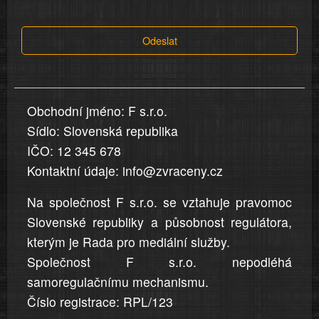
tvrzení,
která
Odeslat
jsou
v
nahlášení
uvedena,
Obchodní jméno: F s.r.o.
jsou
Sídlo: Slovenská republika
přesná
a
IČO: 12 345 678
úplná
Kontaktní údaje: info@zvraceny.cz
Na společnost F s.r.o. se vztahuje pravomoc
Slovenské republiky a působnost regulátora,
kterým je Rada pro mediální služby.
Společnost F s.r.o. nepodléhá
samoregulačnímu mechanismu.
Číslo registrace: RPL/123