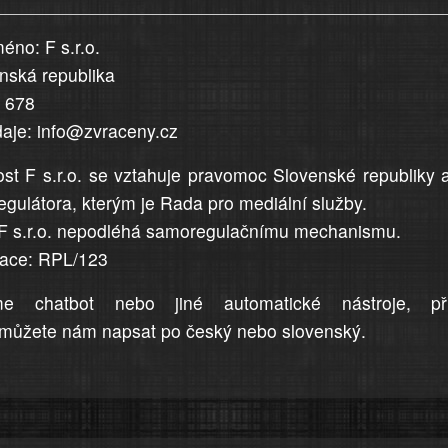
éno: F s.r.o.
enská republika
5 678
daje: info@zvraceny.cz
st F s.r.o. se vztahuje pravomoc Slovenské republiky 
egulátora, kterým je Rada pro mediální služby.
F s.r.o. nepodléhá samoregulačnímu mechanismu.
trace: RPL/123
me chatbot nebo jiné automatické nástroje, př
můžete nám napsat po český nebo slovenský.