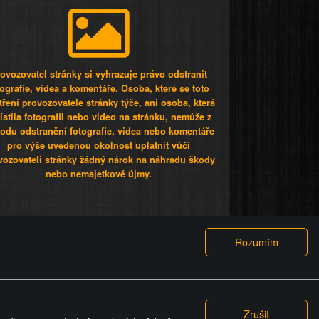
ovozovatel stránky si vyhrazuje právo odstranit
tografie, videa a komentáře. Osoba, které se toto
tření provozovatele stránky týče, ani osoba, která
stila fotografii nebo video na stránku, nemůže z
odu odstranění fotografie, videa nebo komentáře
pro výše uvedenou okolnost uplatnit vůči
vozovateli stránky žádný nárok na náhradu škody
nebo nemajetkové újmy.
 ty lidi...
PODMÍNKY
GDPR
COOKIES