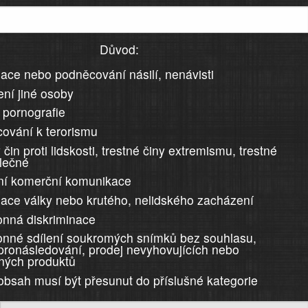
Důvod:
ace nebo podněcování násilí, nenávisti
ní jiné osoby
 pornografie
ování k terorismu
 čin proti lidskosti, trestné činy extremismu, trestné
álečné
ní komerční komunikace
ace války nebo krutého, nelidského zacházení
nná diskriminace
nné sdílení soukromých snímků bez souhlasu,
 pronásledování, prodej nevyhovujících nebo
ných produktů
 obsah musí být přesunut do příslušné kategorie
)