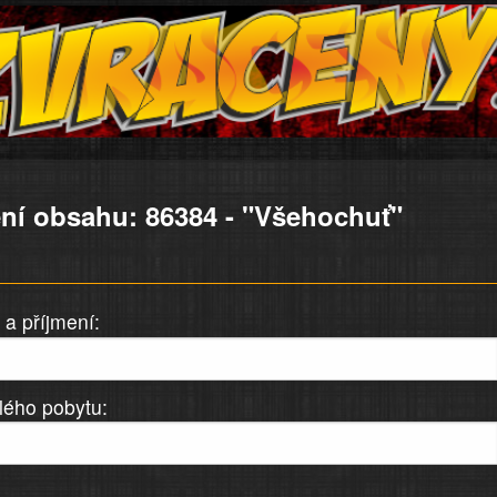
ní obsahu: 86384 - "Všehochuť"
a příjmení:
lého pobytu: