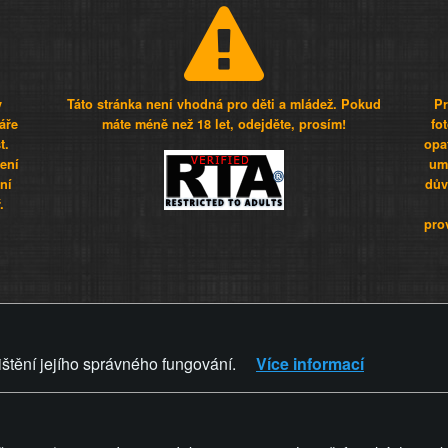
y
Táto stránka není vhodná pro děti a mládež. Pokud
Pr
áře
máte méně než 18 let, odejděte, prosím!
fo
t.
opa
šení
umí
ní
dův
.
pro
Z - Svět není zvrácenej. To jen
ištění jejího správného fungování.
Více informací
ZVRÁCENÝ.CZ
PRAVIDLA A 