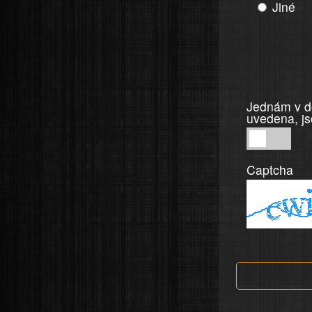
Jiné
Jednám v do
uvedena, js
Jednám
v
Captcha
dobré
víře,
informace
a
tvrzení,
která
jsou
v
nahlášení