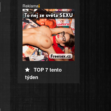
Reklama
TOP 7 tento
týden