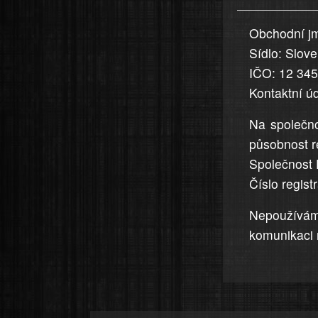
uvedena,
Obchodní jm
jsou
Sídlo: Slov
přesná
a
IČO: 12 34
úplná
Kontaktní ú
Na společno
působnost r
Společnost 
Číslo regis
Nepoužívá
komunikaci 