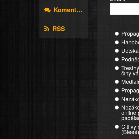
Komentáře
RSS
Propag
Hanobe
Dětská
Podněc
Trestný
činy v
Mediál
Propag
Nezáko
Nezáko
online
paděla
Citlivý
(Blééé