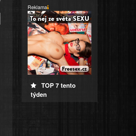
Reklama
TOP 7 tento
týden