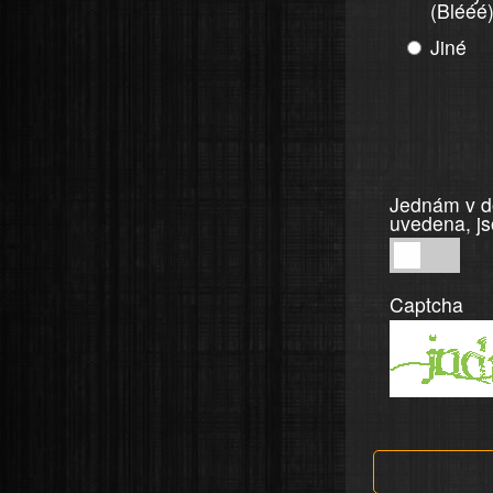
(Blééé
Jiné
Jednám v do
uvedena, js
Jednám
v
Captcha
dobré
víře,
informace
a
tvrzení,
která
jsou