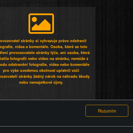
ovozovatel stránky si vyhrazuje právo odstranit
tografie, videa a komentáře. Osoba, které se toto
tření provozovatele stránky týče, ani osoba, která
stila fotografii nebo video na stránku, nemůže z
odu odstranění fotografie, videa nebo komentáře
pro výše uvedenou okolnost uplatnit vůči
vozovateli stránky žádný nárok na náhradu škody
nebo nemajetkové újmy.
 ty lidi...
PODMÍNKY
GDPR
COOKIES