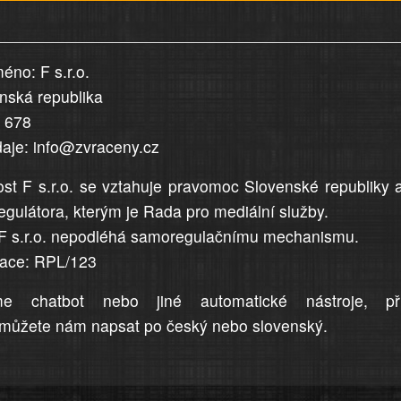
éno: F s.r.o.
enská republika
5 678
daje: info@zvraceny.cz
st F s.r.o. se vztahuje pravomoc Slovenské republiky 
egulátora, kterým je Rada pro mediální služby.
F s.r.o. nepodléhá samoregulačnímu mechanismu.
trace: RPL/123
me chatbot nebo jiné automatické nástroje, př
můžete nám napsat po český nebo slovenský.