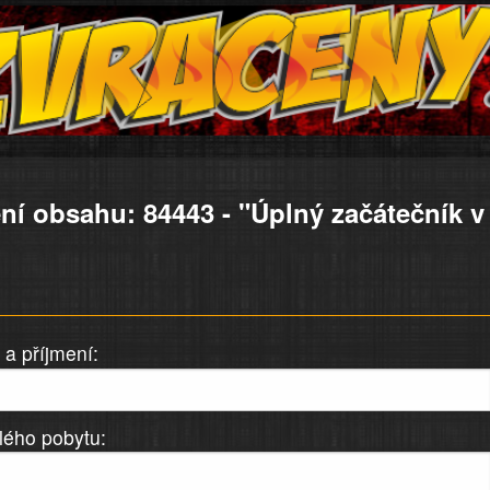
ní obsahu: 84443 - "Úplný začátečník v
a příjmení:
lého pobytu: