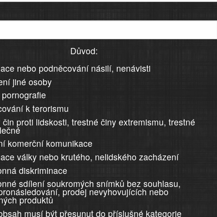
Důvod:
ace nebo podněcování násilí, nenávisti
ní jiné osoby
 pornografie
ování k terorismu
 čin proti lidskosti, trestné činy extremismu, trestné
álečné
ní komerční komunikace
ace války nebo krutého, nelidského zacházení
nná diskriminace
nné sdílení soukromých snímků bez souhlasu,
 pronásledování, prodej nevyhovujících nebo
ných produktů
 obsah musí být přesunut do příslušné kategorie