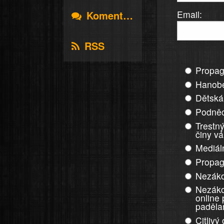
Email:
Komentáře
RSS
Propag
Hanobe
Dětská
Podněc
Trestný
činy v
Mediál
Propag
Nezáko
Nezáko
online
paděla
Citlivý