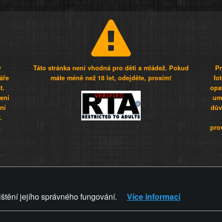
y
Táto stránka není vhodná pro děti a mládež. Pokud
Pr
áře
máte méně než 18 let, odejděte, prosím!
fo
t.
opa
šení
umí
ní
dův
.
pro
Z - Svět není zvrácenej. To jen
ištění jejího správného fungování.
Více informací
ZVRÁCENÝ.CZ
PRAVIDLA A 