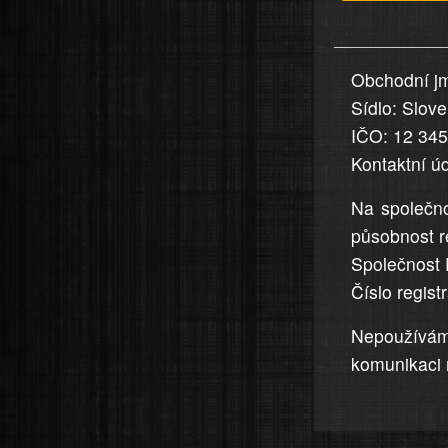
v
nahlášení
uvedena,
Obchodní jm
jsou
Sídlo: Slov
přesná
a
IČO: 12 34
úplná
Kontaktní ú
Na společno
působnost r
Společnost 
Číslo regis
Nepoužívá
komunikaci 