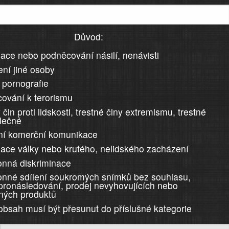
Důvod:
ace nebo podněcování násilí, nenávisti
ní jiné osoby
 pornografie
ování k terorismu
 čin proti lidskosti, trestné činy extremismu, trestné
álečné
ní komerční komunikace
ace války nebo krutého, nelidského zacházení
nná diskriminace
nné sdílení soukromých snímků bez souhlasu,
 pronásledování, prodej nevyhovujících nebo
ných produktů
 obsah musí být přesunut do příslušné kategorie
)