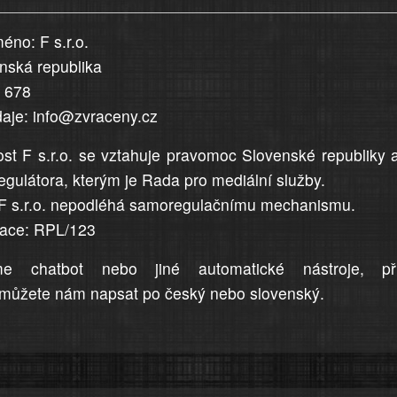
éno: F s.r.o.
enská republika
5 678
daje: info@zvraceny.cz
st F s.r.o. se vztahuje pravomoc Slovenské republiky 
egulátora, kterým je Rada pro mediální služby.
F s.r.o. nepodléhá samoregulačnímu mechanismu.
trace: RPL/123
me chatbot nebo jiné automatické nástroje, př
můžete nám napsat po český nebo slovenský.