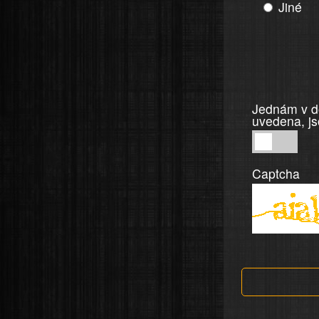
Jiné
Jednám v do
uvedena, js
Jednám
v
Captcha
dobré
víře,
informace
a
tvrzení,
která
jsou
v
nahlášení