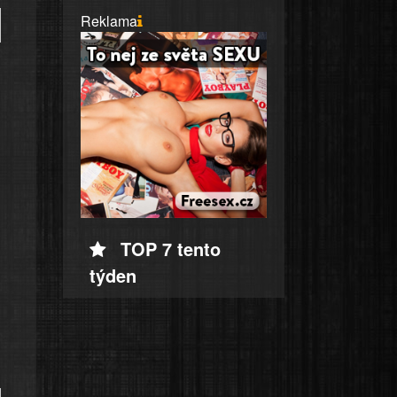
Reklama
TOP 7 tento
týden