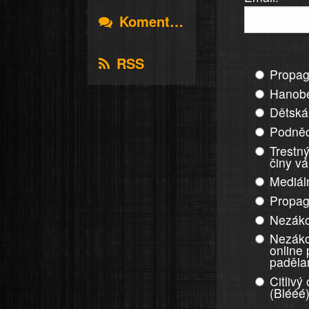
Komentáře
RSS
Propag
Hanobe
Dětská
Podněc
Trestný
činy v
Mediál
Propag
Nezáko
Nezáko
online
paděla
Citlivý
(Blééé