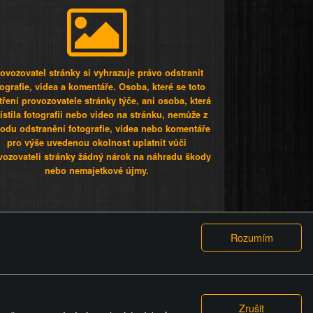
ovozovatel stránky si vyhrazuje právo odstranit
tografie, videa a komentáře. Osoba, které se toto
tření provozovatele stránky týče, ani osoba, která
stila fotografii nebo video na stránku, nemůže z
odu odstranění fotografie, videa nebo komentáře
pro výše uvedenou okolnost uplatnit vůči
vozovateli stránky žádný nárok na náhradu škody
nebo nemajetkové újmy.
 ty lidi...
PODMÍNKY
GDPR
COOKIES