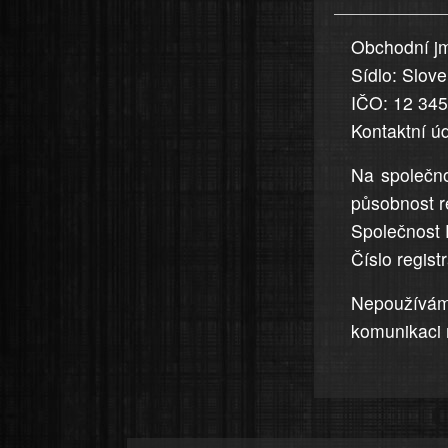
uvedena,
Obchodní jm
jsou
Sídlo: Slov
přesná
a
IČO: 12 34
úplná
Kontaktní ú
Na společno
působnost r
Společnost 
Číslo regis
Nepoužívá
komunikaci 