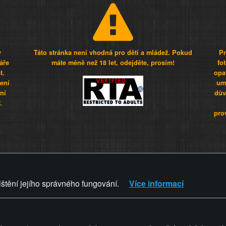
y
Táto stránka není vhodná pro děti a mládež. Pokud
Pr
áře
máte méně než 18 let, odejděte, prosím!
fo
t.
opa
šení
umí
ní
dův
.
pro
Z - Svět není zvrácenej. To jen
ištění jejího správného fungování.
Více informací
ZVRÁCENÝ.CZ
PRAVIDLA A 