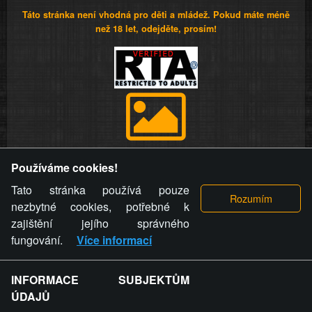
Táto stránka není vhodná pro děti a mládež. Pokud máte méně
než 18 let, odejděte, prosím!
Provozovatel stránky si vyhrazuje právo odstranit fotografie,
Používáme cookies!
videa a komentáře. Osoba, které se toto opatření provozovatele
stránky týče, ani osoba, která umístila fotografii nebo video na
Tato stránka používá pouze
stránku, nemůže z důvodu odstranění fotografie, videa nebo
nezbytné cookies, potřebné k
komentáře pro výše uvedenou okolnost uplatnit vůči
zajištění jejího správného
provozovateli stránky žádný nárok na náhradu škody nebo
fungování.
Více informací
nemajetkové újmy.
INFORMACE SUBJEKTŮM
ZVRÁCENÝ.CZ - Svět není zvrácenej. To jen
ÚDAJŮ
ty lidi...