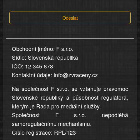
tvrzení,
která
Odeslat
jsou
v
nahlášení
uvedena,
Obchodní jméno: F s.r.o.
jsou
Sídlo: Slovenská republika
přesná
a
IČO: 12 345 678
úplná
Kontaktní údaje: info@zvraceny.cz
Na společnost F s.r.o. se vztahuje pravomoc
Slovenské republiky a působnost regulátora,
kterým je Rada pro mediální služby.
Společnost F s.r.o. nepodléhá
samoregulačnímu mechanismu.
Číslo registrace: RPL/123