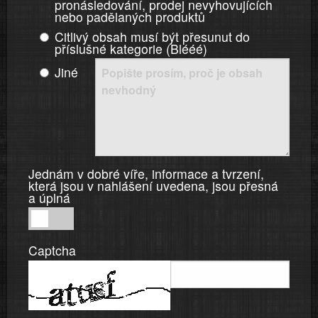
pronásledování, prodej nevyhovujících
nebo padělaných produktů
Citlivý obsah musí být přesunut do
příslušné kategorie (Blééé)
Jiné
Jednám v dobré víře, informace a tvrzení,
která jsou v nahlášení uvedena, jsou přesná
a úplná
Jednám
v
Captcha
dobré
víře,
informace
a