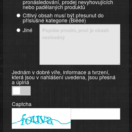
pronásledování, prodej nevyhovujících
nebo padělaných produktů
Citlivý obsah musí být přesunut do
příslušné kategorie (Blééé)
Jiné
Jednám v dobré víře, informace a tvrzení,
která jsou v nahlášení uvedena, jsou přesná
a úplná
Jednám
v
Captcha
dobré
víře,
informace
a