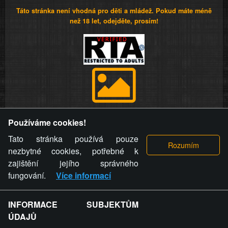
Táto stránka není vhodná pro děti a mládež. Pokud máte méně
než 18 let, odejděte, prosím!
Provozovatel stránky si vyhrazuje právo odstranit fotografie,
Používáme cookies!
videa a komentáře. Osoba, které se toto opatření provozovatele
stránky týče, ani osoba, která umístila fotografii nebo video na
Tato stránka používá pouze
stránku, nemůže z důvodu odstranění fotografie, videa nebo
nezbytné cookies, potřebné k
komentáře pro výše uvedenou okolnost uplatnit vůči
zajištění jejího správného
provozovateli stránky žádný nárok na náhradu škody nebo
fungování.
Více informací
nemajetkové újmy.
INFORMACE SUBJEKTŮM
ZVRÁCENÝ.CZ - Svět není zvrácenej. To jen
ÚDAJŮ
ty lidi...