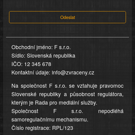
tvrzení,
která
Odeslat
jsou
v
nahlášení
uvedena,
Obchodní jméno: F s.r.o.
jsou
Sídlo: Slovenská republika
přesná
a
IČO: 12 345 678
úplná
Kontaktní údaje: info@zvraceny.cz
Na společnost F s.r.o. se vztahuje pravomoc
Slovenské republiky a působnost regulátora,
kterým je Rada pro mediální služby.
Společnost F s.r.o. nepodléhá
samoregulačnímu mechanismu.
Číslo registrace: RPL/123