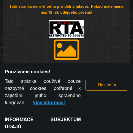
Táto stránka není vhodná pro děti a mládež. Pokud máte méně
než 18 let, odejděte, prosím!
Provozovatel stránky si vyhrazuje právo odstranit fotografie,
Používáme cookies!
videa a komentáře. Osoba, které se toto opatření provozovatele
stránky týče, ani osoba, která umístila fotografii nebo video na
Tato stránka používá pouze
stránku, nemůže z důvodu odstranění fotografie, videa nebo
nezbytné cookies, potřebné k
komentáře pro výše uvedenou okolnost uplatnit vůči
zajištění jejího správného
provozovateli stránky žádný nárok na náhradu škody nebo
fungování.
Více informací
nemajetkové újmy.
INFORMACE SUBJEKTŮM
ZVRÁCENÝ.CZ - Svět není zvrácenej. To jen
ÚDAJŮ
ty lidi...