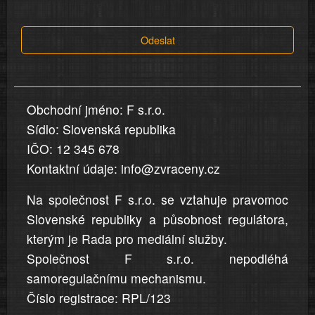
tvrzení,
která
Odeslat
jsou
v
nahlášení
uvedena,
Obchodní jméno: F s.r.o.
jsou
Sídlo: Slovenská republika
přesná
a
IČO: 12 345 678
úplná
Kontaktní údaje: info@zvraceny.cz
Na společnost F s.r.o. se vztahuje pravomoc
Slovenské republiky a působnost regulátora,
kterým je Rada pro mediální služby.
Společnost F s.r.o. nepodléhá
samoregulačnímu mechanismu.
Číslo registrace: RPL/123