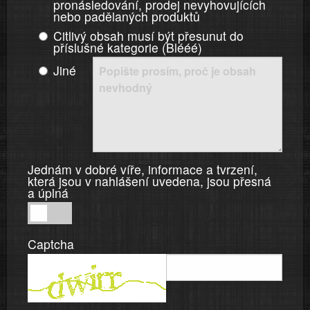
pronásledování, prodej nevyhovujících
nebo padělaných produktů
Citlivý obsah musí být přesunut do
příslušné kategorie (Blééé)
Jiné
Jednám v dobré víře, informace a tvrzení,
která jsou v nahlášení uvedena, jsou přesná
a úplná
Jednám
v
Captcha
dobré
víře,
informace
a