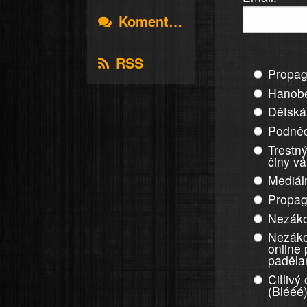
Komentáře
RSS
Propag
Hanobe
Dětská
Podněc
Trestný
činy v
Mediál
Propag
Nezáko
Nezáko
online
paděla
Citlivý
(Blééé