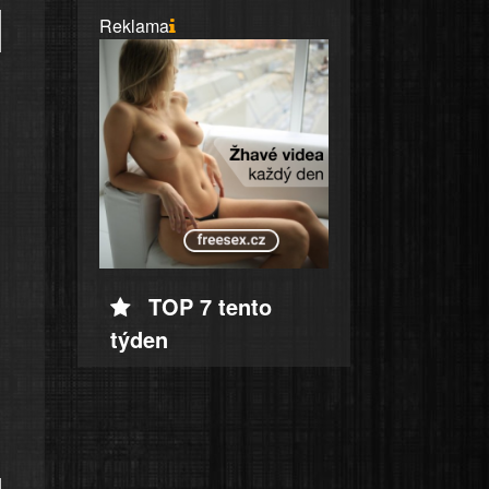
Reklama
TOP 7 tento
týden