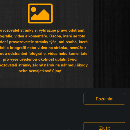
ovozovatel stránky si vyhrazuje právo odstranit
tografie, videa a komentáře. Osoba, které se toto
tření provozovatele stránky týče, ani osoba, která
stila fotografii nebo video na stránku, nemůže z
odu odstranění fotografie, videa nebo komentáře
pro výše uvedenou okolnost uplatnit vůči
vozovateli stránky žádný nárok na náhradu škody
nebo nemajetkové újmy.
 ty lidi...
PODMÍNKY
GDPR
COOKIES