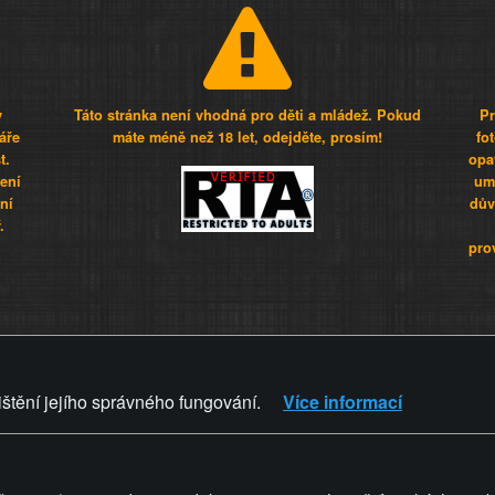
y
Táto stránka není vhodná pro děti a mládež. Pokud
Pr
áře
máte méně než 18 let, odejděte, prosím!
fo
t.
opa
šení
umí
ní
dův
.
pro
Z - Svět není zvrácenej. To jen
ištění jejího správného fungování.
Více informací
ZVRÁCENÝ.CZ
PRAVIDLA A 