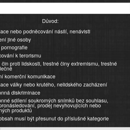
Důvod:
ace nebo podněcování násilí, nenávisti
ní jiné osoby
 pornografie
ování k terorismu
 čin proti lidskosti, trestné činy extremismu, trestné
álečné
ní komerční komunikace
ace války nebo krutého, nelidského zacházení
nná diskriminace
nné sdílení soukromých snímků bez souhlasu,
 pronásledování, prodej nevyhovujících nebo
ných produktů
 obsah musí být přesunut do příslušné kategorie
)