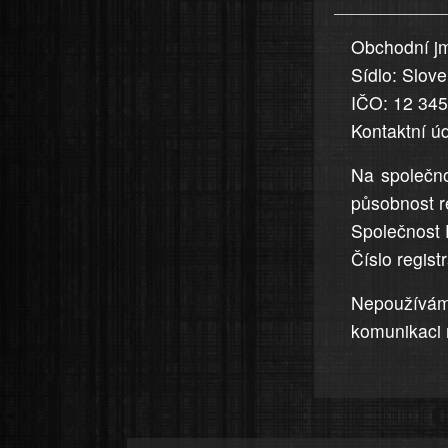
uvedena,
Obchodní jm
jsou
Sídlo: Slov
přesná
a
IČO: 12 34
úplná
Kontaktní ú
Na společno
působnost r
Společnost 
Číslo regis
Nepoužívá
komunikaci 