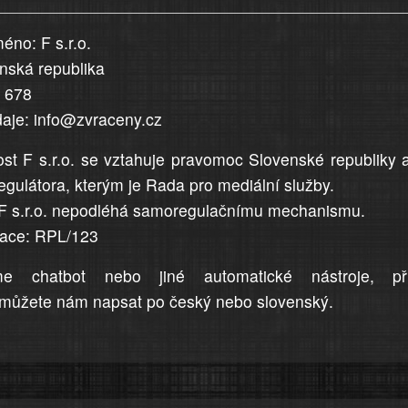
éno: F s.r.o.
enská republika
5 678
daje: info@zvraceny.cz
st F s.r.o. se vztahuje pravomoc Slovenské republiky 
egulátora, kterým je Rada pro mediální služby.
F s.r.o. nepodléhá samoregulačnímu mechanismu.
trace: RPL/123
me chatbot nebo jiné automatické nástroje, př
můžete nám napsat po český nebo slovenský.