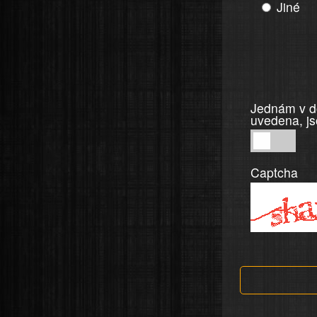
Jiné
Jednám v do
uvedena, js
Jednám
v
Captcha
dobré
víře,
informace
a
tvrzení,
která
jsou
v
nahlášení