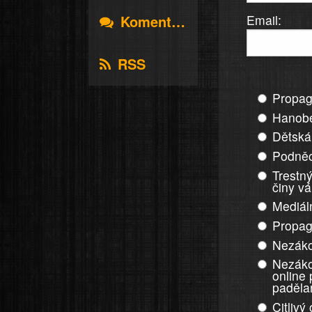
Email:
Komentáře
RSS
Propag
Hanobe
Dětská
Podněc
Trestný
činy v
Mediál
Propag
Nezáko
Nezáko
online
paděla
Citlivý