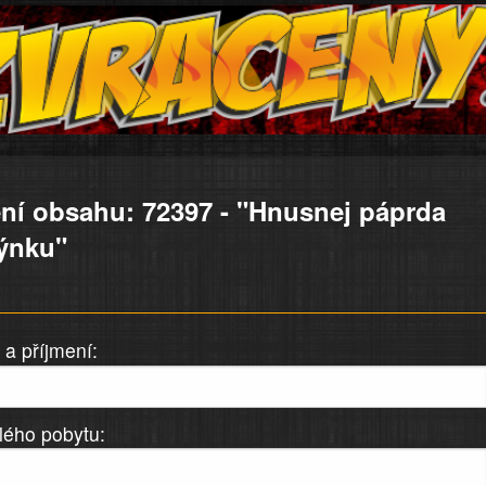
ní obsahu: 72397 - "Hnusnej páprda
týnku"
a příjmení:
lého pobytu: