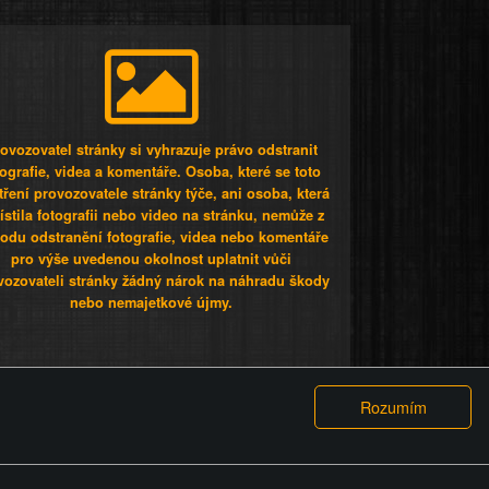
ovozovatel stránky si vyhrazuje právo odstranit
tografie, videa a komentáře. Osoba, které se toto
tření provozovatele stránky týče, ani osoba, která
stila fotografii nebo video na stránku, nemůže z
odu odstranění fotografie, videa nebo komentáře
pro výše uvedenou okolnost uplatnit vůči
vozovateli stránky žádný nárok na náhradu škody
nebo nemajetkové újmy.
 ty lidi...
PODMÍNKY
GDPR
COOKIES