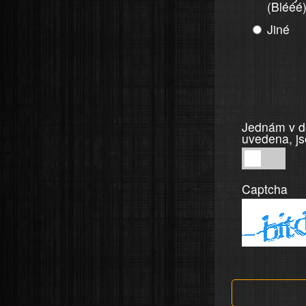
(Blééé
Jiné
Jednám v do
uvedena, js
Jednám
v
Captcha
dobré
víře,
informace
a
tvrzení,
která
jsou