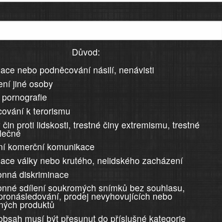
Důvod:
ace nebo podněcování násilí, nenávisti
ní jiné osoby
 pornografie
ování k terorismu
 čin proti lidskosti, trestné činy extremismu, trestné
álečné
ní komerční komunikace
ace války nebo krutého, nelidského zacházení
nná diskriminace
nné sdílení soukromých snímků bez souhlasu,
 pronásledování, prodej nevyhovujících nebo
ných produktů
 obsah musí být přesunut do příslušné kategorie