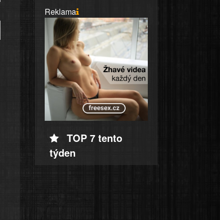
Reklama
TOP 7 tento
týden