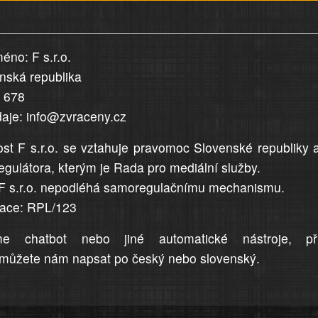
éno: F s.r.o.
enská republika
5 678
daje: info@zvraceny.cz
st F s.r.o. se vztahuje pravomoc Slovenské republiky 
egulátora, kterým je Rada pro mediální služby.
F s.r.o. nepodléhá samoregulačnímu mechanismu.
trace: RPL/123
me chatbot nebo jiné automatické nástroje, př
můžete nám napsat po český nebo slovenský.