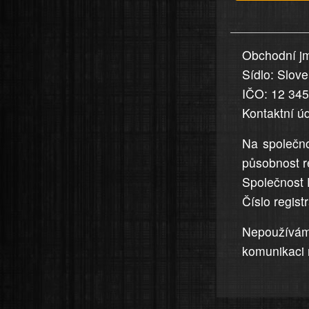
v
nahlášení
uvedena,
Obchodní jm
jsou
Sídlo: Slov
přesná
a
IČO: 12 34
úplná
Kontaktní ú
Na společno
působnost r
Společnost 
Číslo regis
Nepoužívá
komunikaci 