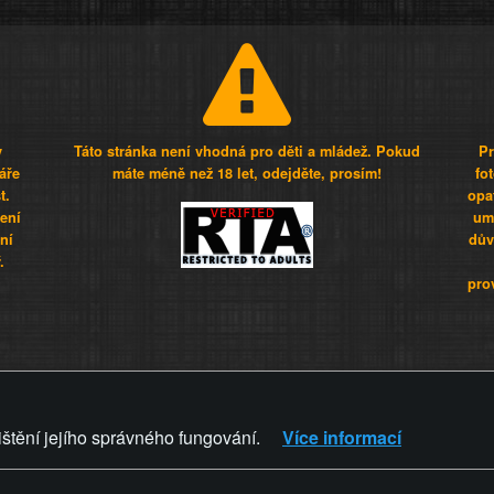
y
Táto stránka není vhodná pro děti a mládež. Pokud
Pr
áře
máte méně než 18 let, odejděte, prosím!
fo
t.
opa
šení
umí
ní
dův
.
pro
Z - Svět není zvrácenej. To jen
ištění jejího správného fungování.
Více informací
ZVRÁCENÝ.CZ
PRAVIDLA A 