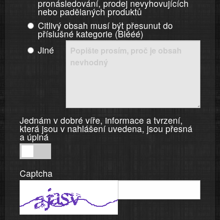
pronásledování, prodej nevyhovujících
nebo padělaných produktů
Citlivý obsah musí být přesunut do
příslušné kategorie (Blééé)
Jiné
Jednám v dobré víře, informace a tvrzení,
která jsou v nahlášení uvedena, jsou přesná
a úplná
Jednám
v
Captcha
dobré
víře,
informace
a