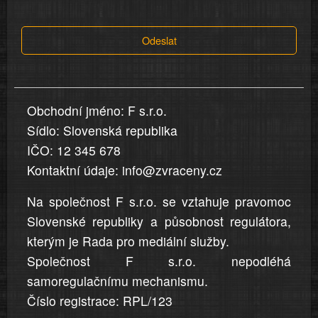
tvrzení,
která
Odeslat
jsou
v
nahlášení
uvedena,
Obchodní jméno: F s.r.o.
jsou
Sídlo: Slovenská republika
přesná
a
IČO: 12 345 678
úplná
Kontaktní údaje: info@zvraceny.cz
Na společnost F s.r.o. se vztahuje pravomoc
Slovenské republiky a působnost regulátora,
kterým je Rada pro mediální služby.
Společnost F s.r.o. nepodléhá
samoregulačnímu mechanismu.
Číslo registrace: RPL/123