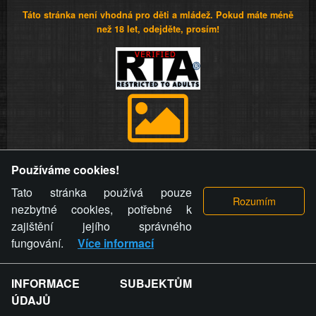
Táto stránka není vhodná pro děti a mládež. Pokud máte méně
než 18 let, odejděte, prosím!
Provozovatel stránky si vyhrazuje právo odstranit fotografie,
Používáme cookies!
videa a komentáře. Osoba, které se toto opatření provozovatele
stránky týče, ani osoba, která umístila fotografii nebo video na
Tato stránka používá pouze
stránku, nemůže z důvodu odstranění fotografie, videa nebo
nezbytné cookies, potřebné k
komentáře pro výše uvedenou okolnost uplatnit vůči
zajištění jejího správného
provozovateli stránky žádný nárok na náhradu škody nebo
fungování.
Více informací
nemajetkové újmy.
INFORMACE SUBJEKTŮM
ZVRÁCENÝ.CZ - Svět není zvrácenej. To jen
ÚDAJŮ
ty lidi...