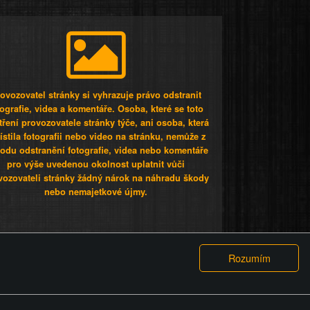
ovozovatel stránky si vyhrazuje právo odstranit
tografie, videa a komentáře. Osoba, které se toto
tření provozovatele stránky týče, ani osoba, která
stila fotografii nebo video na stránku, nemůže z
odu odstranění fotografie, videa nebo komentáře
pro výše uvedenou okolnost uplatnit vůči
vozovateli stránky žádný nárok na náhradu škody
nebo nemajetkové újmy.
 ty lidi...
PODMÍNKY
GDPR
COOKIES