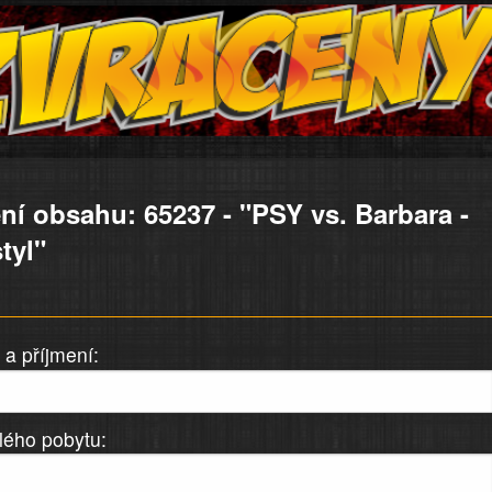
ní obsahu: 65237 - "PSY vs. Barbara -
tyl"
a příjmení:
lého pobytu: