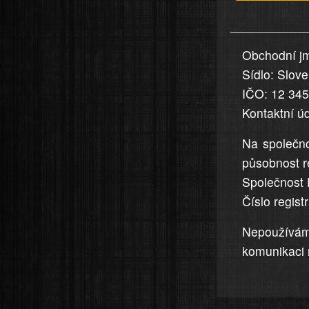
v
nahlášení
uvedena,
Obchodní jm
jsou
Sídlo: Slov
přesná
a
IČO: 12 34
úplná
Kontaktní ú
Na společno
působnost r
Společnost 
Číslo regis
Nepoužívá
komunikaci 