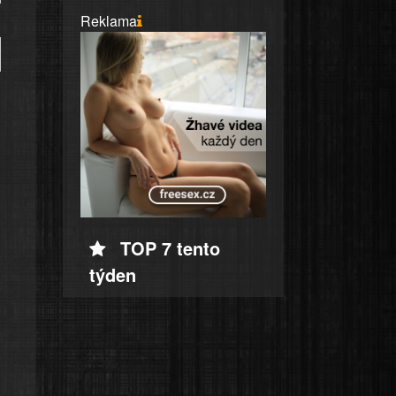
Reklama
TOP 7 tento
týden