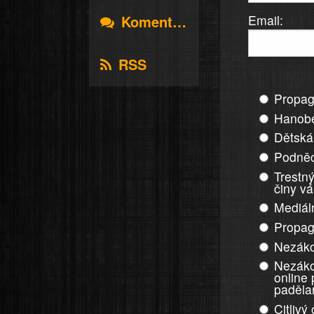
Email:
Komentáře
RSS
Propag
Hanobe
Dětská
Podněc
Trestný
činy v
Mediál
Propag
Nezáko
Nezáko
online
paděla
Citlivý