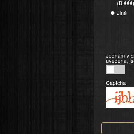
(Blééé
Jiné
Jednám v do
uvedena, js
Jednám
v
Captcha
dobré
víře,
informace
a
tvrzení,
která
jsou