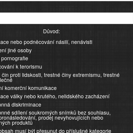
Důvod:
ace nebo podněcování násilí, nenávisti
ní jiné osoby
 pornografie
ování k terorismu
 čin proti lidskosti, trestné činy extremismu, trestné
álečné
ní komerční komunikace
ace války nebo krutého, nelidského zacházení
nná diskriminace
nné sdílení soukromých snímků bez souhlasu,
 pronásledování, prodej nevyhovujících nebo
ných produktů
 obsah musí být přesunut do příslušné kategorie