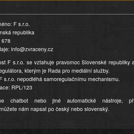
éno: F s.r.o.
enská republika
5 678
daje: info@zvraceny.cz
st F s.r.o. se vztahuje pravomoc Slovenské republiky 
egulátora, kterým je Rada pro mediální služby.
F s.r.o. nepodléhá samoregulačnímu mechanismu.
trace: RPL/123
me chatbot nebo jiné automatické nástroje, př
můžete nám napsat po český nebo slovenský.