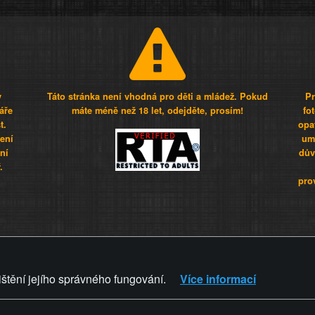
y
Táto stránka není vhodná pro děti a mládež. Pokud
Pr
áře
máte méně než 18 let, odejděte, prosím!
fo
t.
opa
šení
umí
ní
dův
.
pro
Z - Svět není zvrácenej. To jen
ištění jejího správného fungování.
Více informací
ZVRÁCENÝ.CZ
PRAVIDLA A 