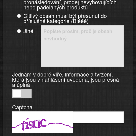
pronásledování, prodej nevyhovujících
nebo padělaných produktů
Citlivý obsah musí být přesunut do
příslušné kategorie (Blééé)
Jiné
Jednám v dobré víře, informace a tvrzení,
která jsou v nahlášení uvedena, jsou přesná
a úplná
Jednám
v
Captcha
dobré
víře,
informace
a