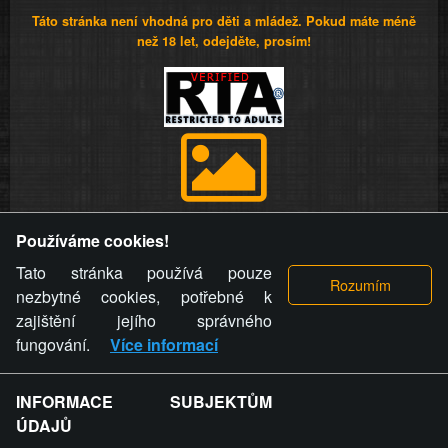
Táto stránka není vhodná pro děti a mládež. Pokud máte méně
než 18 let, odejděte, prosím!
Provozovatel stránky si vyhrazuje právo odstranit fotografie,
Používáme cookies!
videa a komentáře. Osoba, které se toto opatření provozovatele
stránky týče, ani osoba, která umístila fotografii nebo video na
Tato stránka používá pouze
stránku, nemůže z důvodu odstranění fotografie, videa nebo
nezbytné cookies, potřebné k
komentáře pro výše uvedenou okolnost uplatnit vůči
zajištění jejího správného
provozovateli stránky žádný nárok na náhradu škody nebo
fungování.
Více informací
nemajetkové újmy.
INFORMACE SUBJEKTŮM
ZVRÁCENÝ.CZ - Svět není zvrácenej. To jen
ÚDAJŮ
ty lidi...