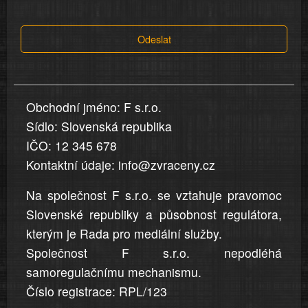
tvrzení,
která
Odeslat
jsou
v
nahlášení
uvedena,
Obchodní jméno: F s.r.o.
jsou
Sídlo: Slovenská republika
přesná
a
IČO: 12 345 678
úplná
Kontaktní údaje: info@zvraceny.cz
Na společnost F s.r.o. se vztahuje pravomoc
Slovenské republiky a působnost regulátora,
kterým je Rada pro mediální služby.
Společnost F s.r.o. nepodléhá
samoregulačnímu mechanismu.
Číslo registrace: RPL/123