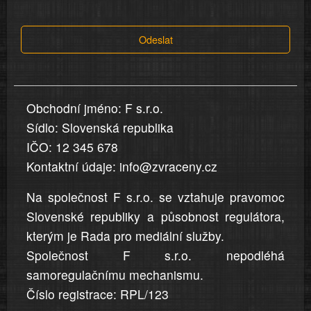
tvrzení,
která
Odeslat
jsou
v
nahlášení
uvedena,
Obchodní jméno: F s.r.o.
jsou
Sídlo: Slovenská republika
přesná
a
IČO: 12 345 678
úplná
Kontaktní údaje: info@zvraceny.cz
Na společnost F s.r.o. se vztahuje pravomoc
Slovenské republiky a působnost regulátora,
kterým je Rada pro mediální služby.
Společnost F s.r.o. nepodléhá
samoregulačnímu mechanismu.
Číslo registrace: RPL/123