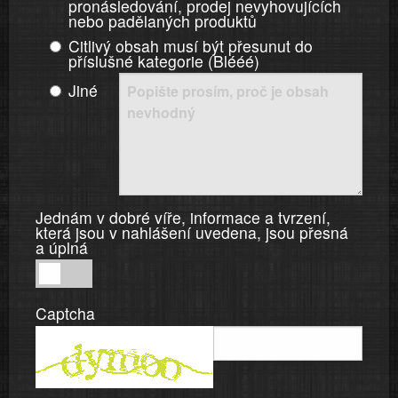
pronásledování, prodej nevyhovujících
nebo padělaných produktů
Citlivý obsah musí být přesunut do
příslušné kategorie (Blééé)
Jiné
Jednám v dobré víře, informace a tvrzení,
která jsou v nahlášení uvedena, jsou přesná
a úplná
Jednám
v
Captcha
dobré
víře,
informace
a