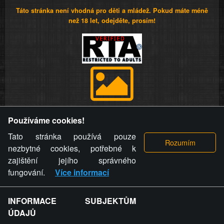
Táto stránka není vhodná pro děti a mládež. Pokud máte méně
než 18 let, odejděte, prosím!
Provozovatel stránky si vyhrazuje právo odstranit fotografie,
Používáme cookies!
videa a komentáře. Osoba, které se toto opatření provozovatele
stránky týče, ani osoba, která umístila fotografii nebo video na
Tato stránka používá pouze
stránku, nemůže z důvodu odstranění fotografie, videa nebo
nezbytné cookies, potřebné k
komentáře pro výše uvedenou okolnost uplatnit vůči
zajištění jejího správného
provozovateli stránky žádný nárok na náhradu škody nebo
fungování.
Více informací
nemajetkové újmy.
INFORMACE SUBJEKTŮM
ZVRÁCENÝ.CZ - Svět není zvrácenej. To jen
ÚDAJŮ
ty lidi...