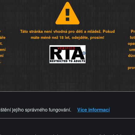
y
Táto stránka není vhodná pro děti a mládež. Pokud
Pr
áře
máte méně než 18 let, odejděte, prosím!
fo
t.
opa
šení
umí
ní
dův
.
pro
Z - Svět není zvrácenej. To jen
ištění jejího správného fungování.
Více informací
ZVRÁCENÝ.CZ
PRAVIDLA A 