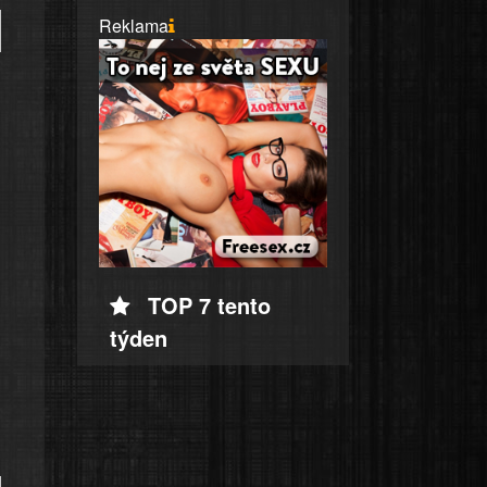
Reklama
TOP 7 tento
týden