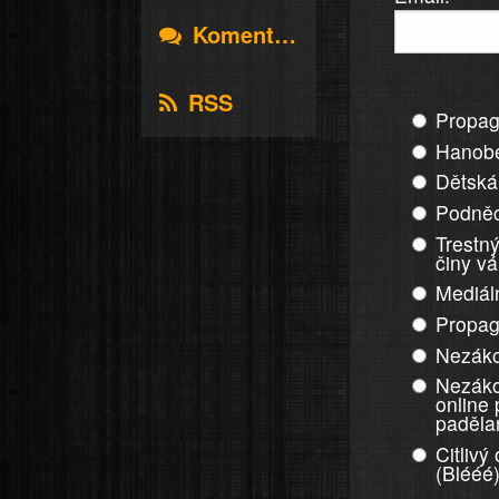
Komentáře
RSS
Propag
Hanobe
Dětská
Podněc
Trestný
činy v
Mediál
Propag
Nezáko
Nezáko
online
paděla
Citlivý
(Blééé