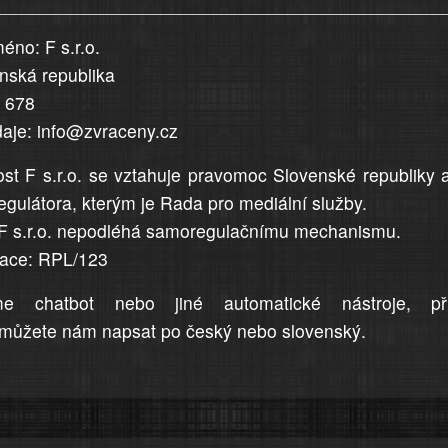
éno: F s.r.o.
enská republika
5 678
daje: info@zvraceny.cz
st F s.r.o. se vztahuje pravomoc Slovenské republiky 
egulátora, kterým je Rada pro mediální služby.
F s.r.o. nepodléhá samoregulačnímu mechanismu.
trace: RPL/123
me chatbot nebo jiné automatické nástroje, př
můžete nám napsat po český nebo slovenský.