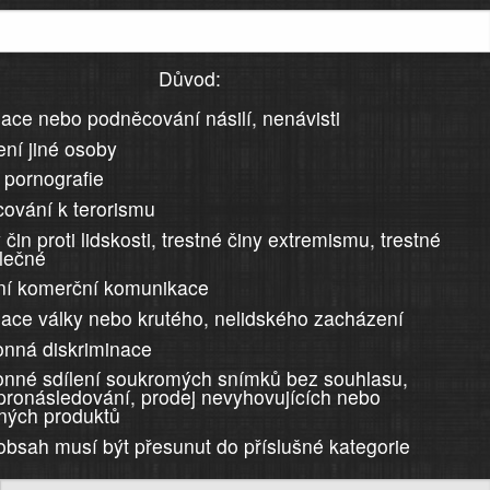
Důvod:
ace nebo podněcování násilí, nenávisti
ní jiné osoby
 pornografie
ování k terorismu
 čin proti lidskosti, trestné činy extremismu, trestné
álečné
ní komerční komunikace
ace války nebo krutého, nelidského zacházení
nná diskriminace
nné sdílení soukromých snímků bez souhlasu,
 pronásledování, prodej nevyhovujících nebo
ných produktů
 obsah musí být přesunut do příslušné kategorie
)