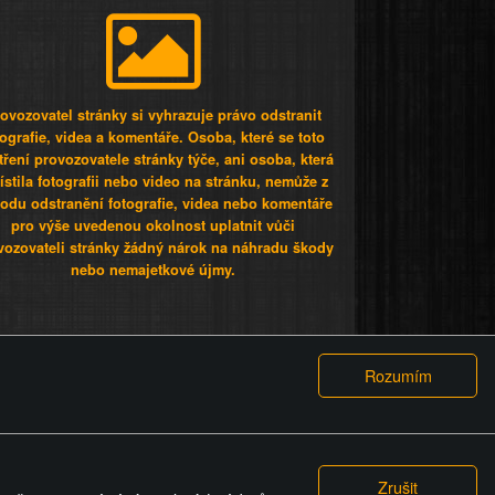
ovozovatel stránky si vyhrazuje právo odstranit
tografie, videa a komentáře. Osoba, které se toto
tření provozovatele stránky týče, ani osoba, která
stila fotografii nebo video na stránku, nemůže z
odu odstranění fotografie, videa nebo komentáře
pro výše uvedenou okolnost uplatnit vůči
vozovateli stránky žádný nárok na náhradu škody
nebo nemajetkové újmy.
 ty lidi...
PODMÍNKY
GDPR
COOKIES