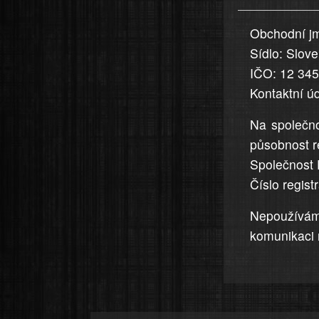
uvedena,
Obchodní jm
jsou
Sídlo: Slov
přesná
a
IČO: 12 34
úplná
Kontaktní ú
Na společno
působnost r
Společnost 
Číslo regis
Nepoužívá
komunikaci 