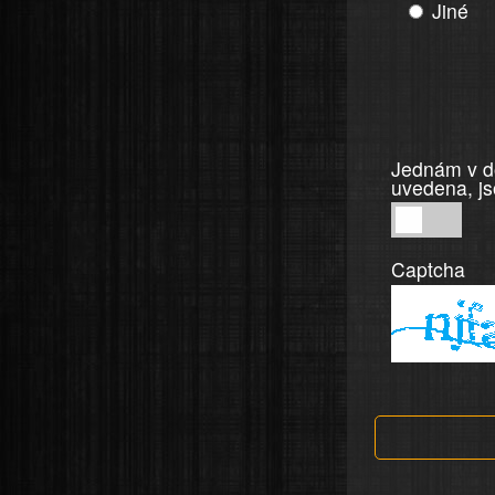
Jiné
Jednám v do
uvedena, js
Jednám
v
Captcha
dobré
víře,
informace
a
tvrzení,
která
jsou
v
nahlášení