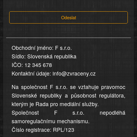
tvrzení,
která
Odeslat
jsou
v
nahlášení
uvedena,
Obchodní jméno: F s.r.o.
jsou
Sídlo: Slovenská republika
přesná
a
IČO: 12 345 678
úplná
Kontaktní údaje: info@zvraceny.cz
Na společnost F s.r.o. se vztahuje pravomoc
Slovenské republiky a působnost regulátora,
kterým je Rada pro mediální služby.
Společnost F s.r.o. nepodléhá
samoregulačnímu mechanismu.
Číslo registrace: RPL/123