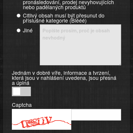
pronásledování, prodej nevyhovujících
nebo padělaných produktů
Citlivý obsah musí být přesunut do
příslušné kategorie (Blééé)
Jiné
Jednám v dobré víře, informace a tvrzení,
která jsou v nahlášení uvedena, jsou přesná
a úplná
Jednám
v
Captcha
dobré
víře,
informace
a