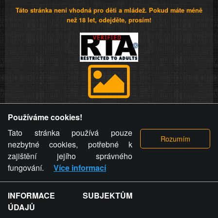
Táto stránka není vhodná pro děti a mládež. Pokud máte méně
než 18 let, odejděte, prosím!
Provozovatel stránky si vyhrazuje právo odstranit fotografie,
Používáme cookies!
videa a komentáře. Osoba, které se toto opatření provozovatele
stránky týče, ani osoba, která umístila fotografii nebo video na
Tato stránka používá pouze
stránku, nemůže z důvodu odstranění fotografie, videa nebo
nezbytné cookies, potřebné k
komentáře pro výše uvedenou okolnost uplatnit vůči
zajištění jejího správného
provozovateli stránky žádný nárok na náhradu škody nebo
fungování.
Více informací
nemajetkové újmy.
INFORMACE SUBJEKTŮM
ZVRÁCENÝ.CZ - Svět není zvrácenej. To jen
ÚDAJŮ
ty lidi...