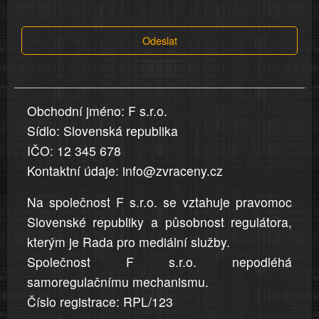
tvrzení,
která
Odeslat
jsou
v
nahlášení
uvedena,
Obchodní jméno: F s.r.o.
jsou
Sídlo: Slovenská republika
přesná
a
IČO: 12 345 678
úplná
Kontaktní údaje: info@zvraceny.cz
Na společnost F s.r.o. se vztahuje pravomoc
Slovenské republiky a působnost regulátora,
kterým je Rada pro mediální služby.
Společnost F s.r.o. nepodléhá
samoregulačnímu mechanismu.
Číslo registrace: RPL/123