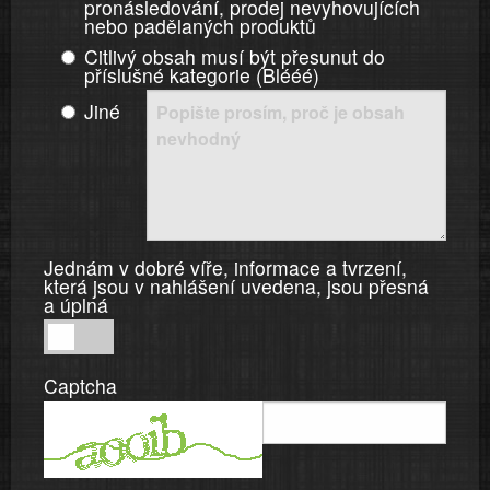
pronásledování, prodej nevyhovujících
nebo padělaných produktů
Citlivý obsah musí být přesunut do
příslušné kategorie (Blééé)
Jiné
Jednám v dobré víře, informace a tvrzení,
která jsou v nahlášení uvedena, jsou přesná
a úplná
Jednám
v
Captcha
dobré
víře,
informace
a