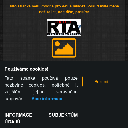
Táto stránka není vhodná pro děti a mládež. Pokud máte méně
než 18 let, odejděte, prosím!
Provozovatel stránky si vyhrazuje právo odstranit fotografie,
Používáme cookies!
videa a komentáře. Osoba, které se toto opatření provozovatele
stránky týče, ani osoba, která umístila fotografii nebo video na
Tato stránka používá pouze
stránku, nemůže z důvodu odstranění fotografie, videa nebo
nezbytné cookies, potřebné k
komentáře pro výše uvedenou okolnost uplatnit vůči
zajištění jejího správného
provozovateli stránky žádný nárok na náhradu škody nebo
fungování.
Více informací
nemajetkové újmy.
INFORMACE SUBJEKTŮM
ZVRÁCENÝ.CZ - Svět není zvrácenej. To jen
ÚDAJŮ
ty lidi...