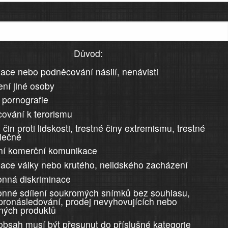
Důvod:
ace nebo podněcování násilí, nenávisti
ní jiné osoby
 pornografie
ování k terorismu
 čin proti lidskosti, trestné činy extremismu, trestné
álečné
ní komerční komunikace
ace války nebo krutého, nelidského zacházení
nná diskriminace
nné sdílení soukromých snímků bez souhlasu,
 pronásledování, prodej nevyhovujících nebo
ných produktů
 obsah musí být přesunut do příslušné kategorie