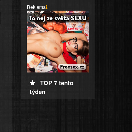
Reklama
TOP 7 tento
týden