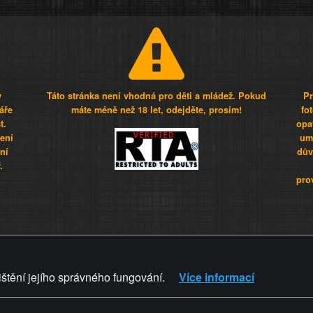
y
Táto stránka není vhodná pro děti a mládež. Pokud
Pr
áře
máte méně než 18 let, odejděte, prosím!
fo
t.
opa
šení
umí
ní
dův
.
pro
Z - Svět není zvrácenej. To jen
ištění jejího správného fungování.
Více informací
ZVRÁCENÝ.CZ
PRAVIDLA A 