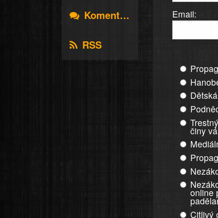
Email:
Komentáře
RSS
Propag
Hanobe
Dětská
Podněc
Trestný
činy v
Mediál
Propag
Nezáko
Nezáko
online
paděla
Citlivý