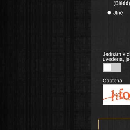
(Blééé
Jiné
Jednám v do
uvedena, js
Jednám
v
Captcha
dobré
víře,
informace
a
tvrzení,
která
jsou