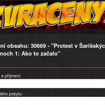
ní obsahu: 30669 - "Protest v Šarišský
noch 1: Ako to začalo"
a příjmení:
lého pobytu: