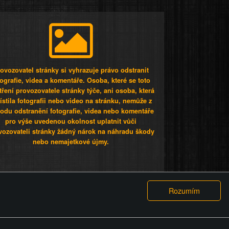
ovozovatel stránky si vyhrazuje právo odstranit
tografie, videa a komentáře. Osoba, které se toto
tření provozovatele stránky týče, ani osoba, která
stila fotografii nebo video na stránku, nemůže z
odu odstranění fotografie, videa nebo komentáře
pro výše uvedenou okolnost uplatnit vůči
vozovateli stránky žádný nárok na náhradu škody
nebo nemajetkové újmy.
 ty lidi...
PODMÍNKY
GDPR
COOKIES