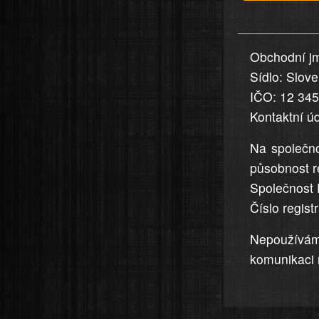
v
nahlášení
uvedena,
Obchodní jm
jsou
Sídlo: Slov
přesná
a
IČO: 12 34
úplná
Kontaktní ú
Na společno
působnost r
Společnost 
Číslo regis
Nepoužívá
komunikaci 