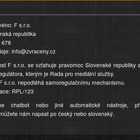
éno: F s.r.o.
enská republika
5 678
daje: info@zvraceny.cz
st F s.r.o. se vztahuje pravomoc Slovenské republiky 
egulátora, kterým je Rada pro mediální služby.
F s.r.o. nepodléhá samoregulačnímu mechanismu.
trace: RPL/123
me chatbot nebo jiné automatické nástroje, př
můžete nám napsat po český nebo slovenský.