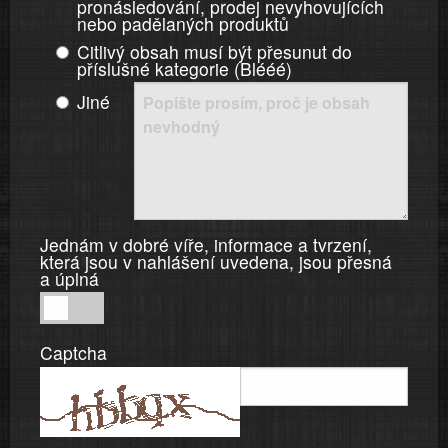
pronásledování, prodej nevyhovujících
nebo padělaných produktů
Citlivý obsah musí být přesunut do
příslušné kategorie (Blééé)
Jiné
Jednám v dobré víře, informace a tvrzení,
která jsou v nahlášení uvedena, jsou přesná
a úplná
Jednám
v
Captcha
dobré
víře,
informace
a