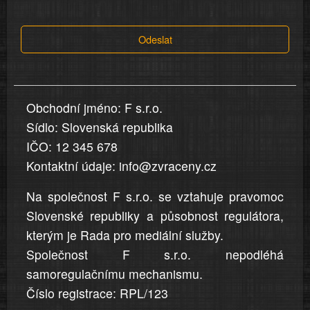
tvrzení,
která
Odeslat
jsou
v
nahlášení
uvedena,
Obchodní jméno: F s.r.o.
jsou
Sídlo: Slovenská republika
přesná
a
IČO: 12 345 678
úplná
Kontaktní údaje: info@zvraceny.cz
Na společnost F s.r.o. se vztahuje pravomoc
Slovenské republiky a působnost regulátora,
kterým je Rada pro mediální služby.
Společnost F s.r.o. nepodléhá
samoregulačnímu mechanismu.
Číslo registrace: RPL/123