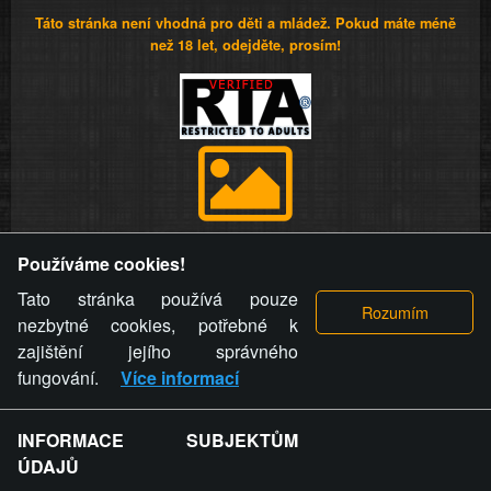
Táto stránka není vhodná pro děti a mládež. Pokud máte méně
než 18 let, odejděte, prosím!
Provozovatel stránky si vyhrazuje právo odstranit fotografie,
Používáme cookies!
videa a komentáře. Osoba, které se toto opatření provozovatele
stránky týče, ani osoba, která umístila fotografii nebo video na
Tato stránka používá pouze
stránku, nemůže z důvodu odstranění fotografie, videa nebo
nezbytné cookies, potřebné k
komentáře pro výše uvedenou okolnost uplatnit vůči
zajištění jejího správného
provozovateli stránky žádný nárok na náhradu škody nebo
fungování.
Více informací
nemajetkové újmy.
INFORMACE SUBJEKTŮM
ZVRÁCENÝ.CZ - Svět není zvrácenej. To jen
ÚDAJŮ
ty lidi...