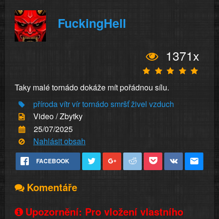
FuckingHell
1371x
Taky malé tornádo dokáže mít pořádnou sílu.
příroda
vítr
vír
tornádo
smršť
živel
vzduch
Video / Zbytky
25/07/2025
Nahlásit obsah
FACEBOOK
Komentáře
Upozornění: Pro vložení vlastního