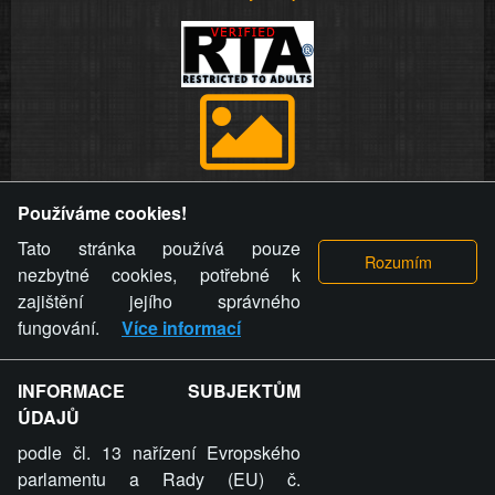
Provozovatel stránky si vyhrazuje právo odstranit fotografie,
Používáme cookies!
videa a komentáře. Osoba, které se toto opatření provozovatele
stránky týče, ani osoba, která umístila fotografii nebo video na
Tato stránka používá pouze
stránku, nemůže z důvodu odstranění fotografie, videa nebo
nezbytné cookies, potřebné k
komentáře pro výše uvedenou okolnost uplatnit vůči
zajištění jejího správného
provozovateli stránky žádný nárok na náhradu škody nebo
fungování.
Více informací
nemajetkové újmy.
INFORMACE SUBJEKTŮM
ZVRÁCENÝ.CZ - Svět není zvrácenej. To jen
ÚDAJŮ
ty lidi...
podle čl. 13 nařízení Evropského
parlamentu a Rady (EU) č.