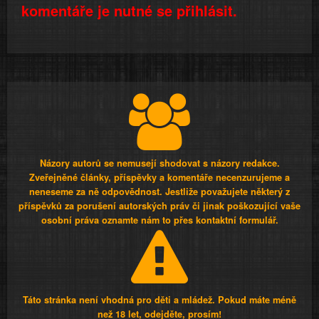
komentáře je nutné se přihlásit.
Názory autorů se nemusejí shodovat s názory redakce.
Zveřejněné články, příspěvky a komentáře necenzurujeme a
neneseme za ně odpovědnost. Jestliže považujete některý z
příspěvků za porušení autorských práv či jinak poškozující vaše
osobní práva oznamte nám to přes kontaktní formulář.
Táto stránka není vhodná pro děti a mládež. Pokud máte méně
než 18 let, odejděte, prosím!