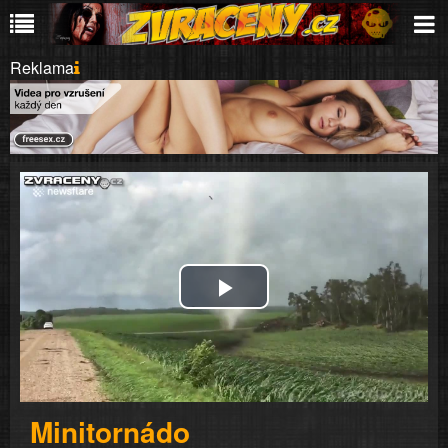
Reklama
Play
Video
Minitornádo