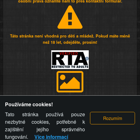
osobní práva oznamte nám to přes kontaktní formulář.
Táto stránka není vhodná pro děti a mládež. Pokud máte méně
než 18 let, odejděte, prosím!
Provozovatel stránky si vyhrazuje právo odstranit fotografie,
Používáme cookies!
videa a komentáře. Osoba, které se toto opatření provozovatele
stránky týče, ani osoba, která umístila fotografii nebo video na
Tato stránka používá pouze
stránku, nemůže z důvodu odstranění fotografie, videa nebo
nezbytné cookies, potřebné k
komentáře pro výše uvedenou okolnost uplatnit vůči
zajištění jejího správného
provozovateli stránky žádný nárok na náhradu škody nebo
fungování.
Více informací
nemajetkové újmy.