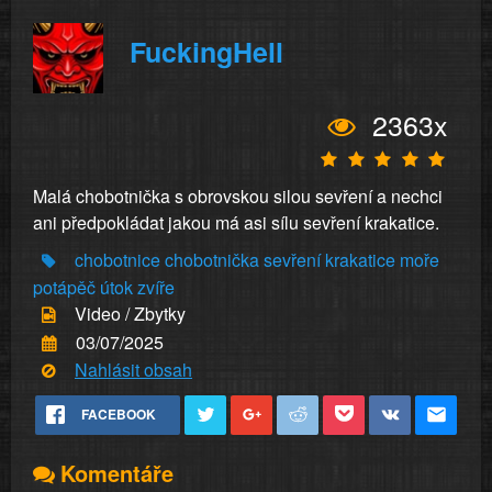
FuckingHell
2363x
Malá chobotnička s obrovskou silou sevření a nechci
ani předpokládat jakou má asi sílu sevření krakatice.
chobotnice
chobotnička
sevření
krakatice
moře
potápěč
útok
zvíře
Video / Zbytky
03/07/2025
Nahlásit obsah
FACEBOOK
Komentáře