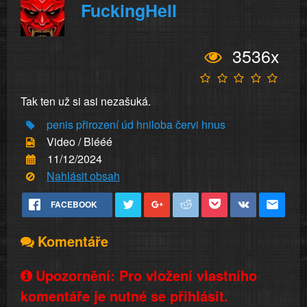
FuckingHell
3536x
Tak ten už si asi nezašuká.
penis
přirození
úd
hniloba
červi
hnus
Video / Blééé
11/12/2024
Nahlásit obsah
FACEBOOK
Komentáře
Upozornění: Pro vložení vlastního
komentáře je nutné se přihlásit.