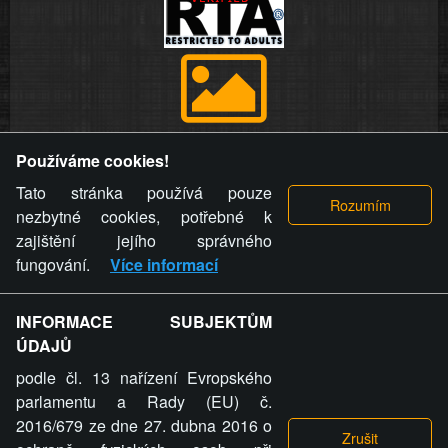
Provozovatel stránky si vyhrazuje právo odstranit fotografie,
Používáme cookies!
videa a komentáře. Osoba, které se toto opatření provozovatele
stránky týče, ani osoba, která umístila fotografii nebo video na
Tato stránka používá pouze
stránku, nemůže z důvodu odstranění fotografie, videa nebo
nezbytné cookies, potřebné k
komentáře pro výše uvedenou okolnost uplatnit vůči
zajištění jejího správného
provozovateli stránky žádný nárok na náhradu škody nebo
fungování.
Více informací
nemajetkové újmy.
INFORMACE SUBJEKTŮM
ZVRÁCENÝ.CZ - Svět není zvrácenej. To jen
ÚDAJŮ
ty lidi...
podle čl. 13 nařízení Evropského
parlamentu a Rady (EU) č.
2016/679 ze dne 27. dubna 2016 o