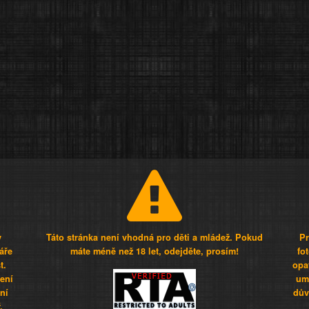
y
Táto stránka není vhodná pro děti a mládež. Pokud
Pr
áře
máte méně než 18 let, odejděte, prosím!
fo
t.
opa
šení
umí
ní
dův
.