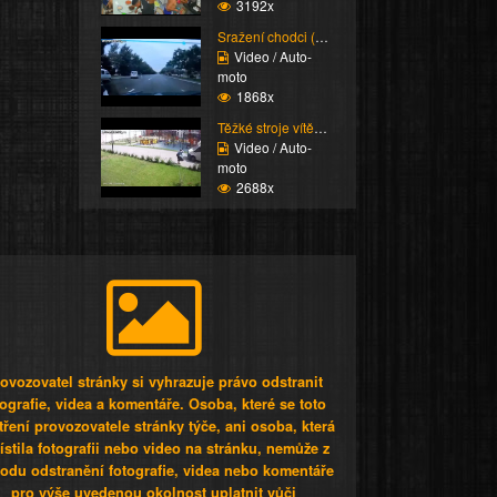
3192x
Sražení chodci (Super ...
Video / Auto-
moto
1868x
Těžké stroje vítězí (K...
Video / Auto-
moto
2688x
ovozovatel stránky si vyhrazuje právo odstranit
tografie, videa a komentáře. Osoba, které se toto
tření provozovatele stránky týče, ani osoba, která
stila fotografii nebo video na stránku, nemůže z
odu odstranění fotografie, videa nebo komentáře
pro výše uvedenou okolnost uplatnit vůči