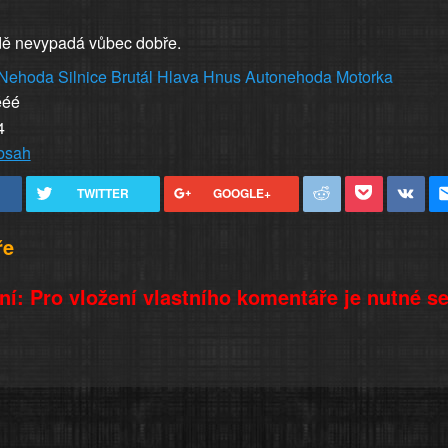
ě nevypadá vůbec dobře.
Nehoda
Silnice
Brutál
Hlava
Hnus
Autonehoda
Motorka
ééé
4
obsah
TWITTER
GOOGLE+
ře
í: Pro vložení vlastního komentáře je nutné s