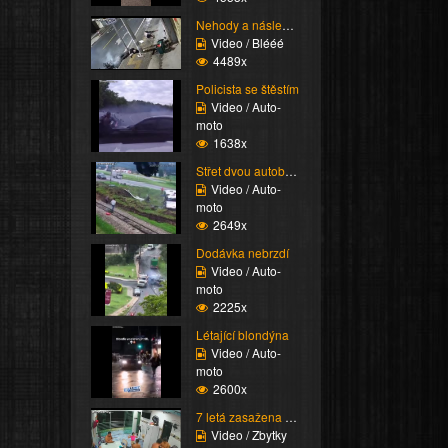
Nehody a následky (Bes...
Video / Blééé
4489x
Policista se štěstím
Video / Auto-
moto
1638x
Střet dvou autobusů
Video / Auto-
moto
2649x
Dodávka nebrzdí
Video / Auto-
moto
2225x
Létající blondýna
Video / Auto-
moto
2600x
7 letá zasažena proude...
Video / Zbytky