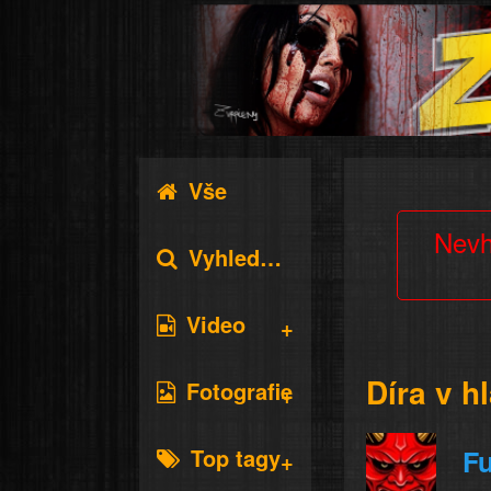
Vše
Nevh
Vyhledávání
Video
Díra v h
Fotografie
Top tagy
Fu