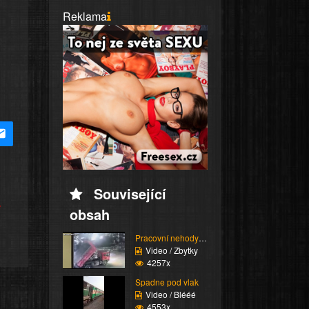
Reklama
Související
e
obsah
Pracovní nehody (Kompi...
Video / Zbytky
4257x
Spadne pod vlak
Video / Blééé
4553x