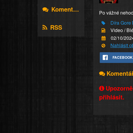
Komentáře
Po vážné nehod
Díra
Gore
RSS
Video / Bl
02/10/202
Nahlásit 
FACEBOOK
Komentá
Upozorněn
přihlásit.