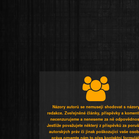
Názory autorů se nemusejí shodovat s názor
redakce. Zveřejněné články, příspěvky a koment
necenzurujeme a neneseme za ně odpovědnos
Jestliže považujete některý z příspěvků za poru
autorských práv či jinak poškozující vaše osob
práva oznamte nám to přes kontaktní formulář