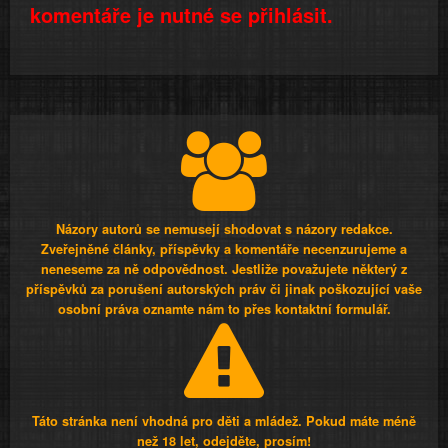
komentáře je nutné se přihlásit.
Názory autorů se nemusejí shodovat s názory redakce.
Zveřejněné články, příspěvky a komentáře necenzurujeme a
neneseme za ně odpovědnost. Jestliže považujete některý z
příspěvků za porušení autorských práv či jinak poškozující vaše
osobní práva oznamte nám to přes kontaktní formulář.
Táto stránka není vhodná pro děti a mládež. Pokud máte méně
než 18 let, odejděte, prosím!