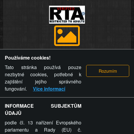
Provozovatel stránky si vyhrazuje právo odstranit fotografie,
Používáme cookies!
videa a komentáře. Osoba, které se toto opatření provozovatele
stránky týče, ani osoba, která umístila fotografii nebo video na
Tato stránka používá pouze
stránku, nemůže z důvodu odstranění fotografie, videa nebo
nezbytné cookies, potřebné k
komentáře pro výše uvedenou okolnost uplatnit vůči
zajištění jejího správného
provozovateli stránky žádný nárok na náhradu škody nebo
fungování.
Více informací
nemajetkové újmy.
INFORMACE SUBJEKTŮM
ZVRÁCENÝ.CZ - Svět není zvrácenej. To jen
ÚDAJŮ
ty lidi...
podle čl. 13 nařízení Evropského
parlamentu a Rady (EU) č.