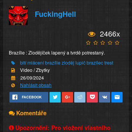
FuckingHell
2466x
Brazílie : Zlodějíček lapený a tvrdě potrestaný.
bití
mlácení
brazílie
zloděj
lupič
brazilec
trest
Video / Zbytky
26/09/2024
Nahlásit obsah
FACEBOOK
Komentáře
Upozornění: Pro vložení vlastního