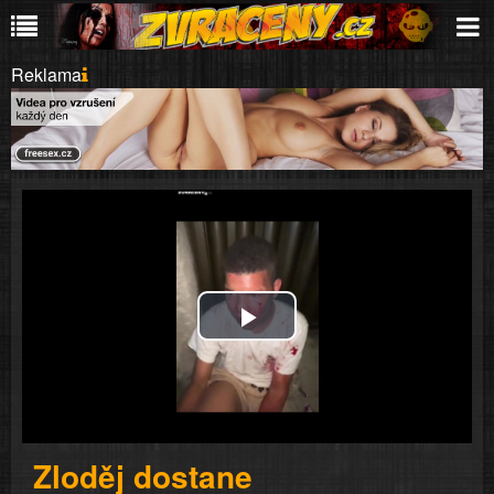
Reklama
Play
Video
Zloděj dostane