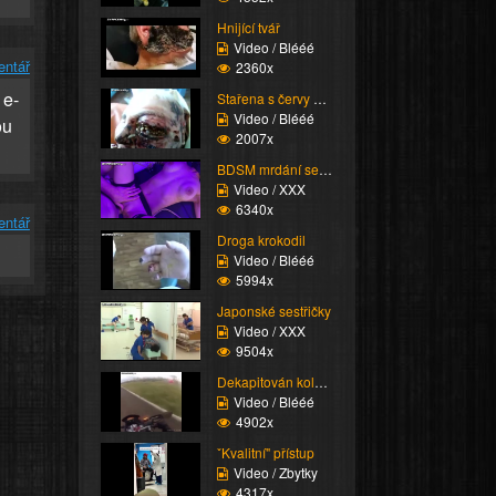
Hnijící tvář
Video / Blééé
entář
2360x
 e-
Stařena s červy v oku
Video / Blééé
ou
2007x
BDSM mrdání se subinko...
Video / XXX
6340x
entář
Droga krokodil
Video / Blééé
5994x
Japonské sestřičky
Video / XXX
9504x
Dekapitován kolem
Video / Blééé
4902x
ˇKvalitní" přístup
Video / Zbytky
4317x