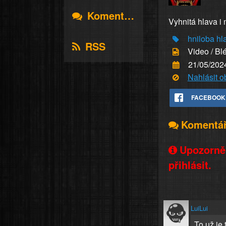
Komentáře
Vyhnitá hlava i 
hniloba
hl
RSS
Video / Bl
21/05/202
Nahlásit 
FACEBOOK
Komentá
Upozorněn
přihlásit.
LuiLui
To už je 