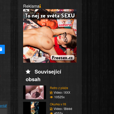
Reklama
Související
e
obsah
Retro z pláže
Video / XXX
10525x
Okurka v řiti
entář
Video / Blééé
4552x