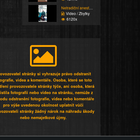
Netradiční anestézie
Video / Zbytky
6120x
ovozovatel stránky si vyhrazuje právo odstranit
tografie, videa a komentáře. Osoba, které se toto
tření provozovatele stránky týče, ani osoba, která
stila fotografii nebo video na stránku, nemůže z
odu odstranění fotografie, videa nebo komentáře
pro výše uvedenou okolnost uplatnit vůči
vozovateli stránky žádný nárok na náhradu škody
nebo nemajetkové újmy.