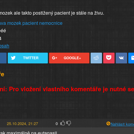
mozek ale takto postižený pacient je stále na živu.
ava
mozek
pacient
nemocnice
ééé
4
obsah
TWITTER
GOOGLE+
ře
í: Pro vložení vlastního komentáře je nutné s
25.10.2024, 21:27
0
Nahlásit kom
tak maximálně na eutanasii....