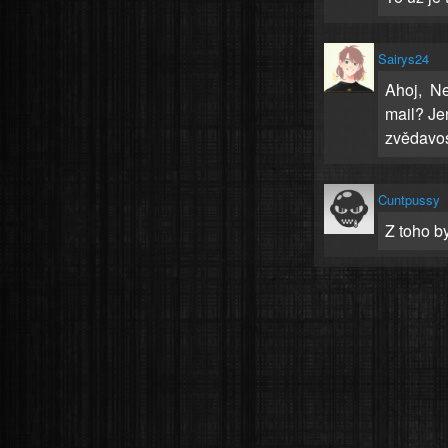
Sairys24
Ahoj, Nev
mail? Je
zvědavos
Cuntpussy
Z toho b