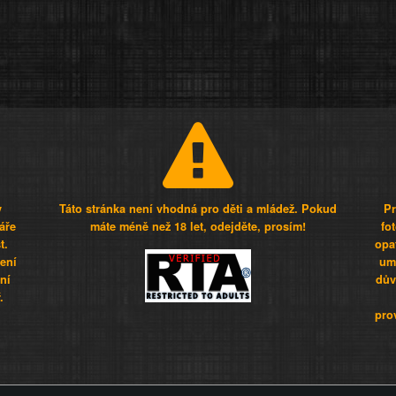
y
Táto stránka není vhodná pro děti a mládež. Pokud
Pr
áře
máte méně než 18 let, odejděte, prosím!
fo
t.
opa
šení
umí
ní
dův
.
pro