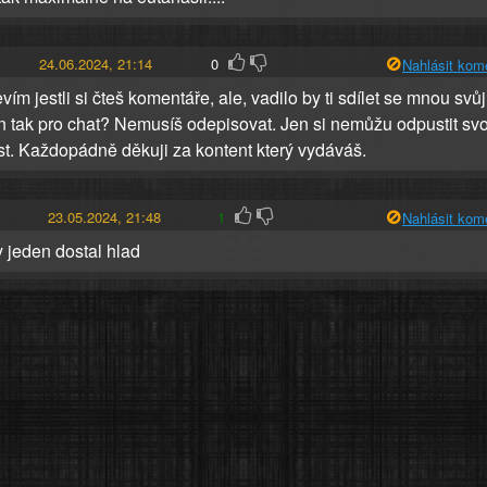
24.06.2024, 21:14
0
Nahlásit kom
ím jestli si čteš komentáře, ale, vadilo by ti sdílet se mnou svůj
n tak pro chat? Nemusíš odepisovat. Jen si nemůžu odpustit sv
t. Každopádně děkuji za kontent který vydáváš.
23.05.2024, 21:48
1
Nahlásit kom
y jeden dostal hlad