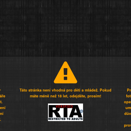
y
Táto stránka není vhodná pro děti a mládež. Pokud
Pr
áře
máte méně než 18 let, odejděte, prosím!
fo
t.
opa
šení
umí
ní
dův
.
pro