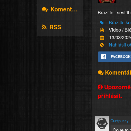
Komentáře
Brazílie : sestři
Brazílie
ko
RSS
Video / Bl
13/03/202
Nahlásit 
FACEBOOK
Komentá
Upozorněn
přihlásit.
Cuntpussy
Co je to