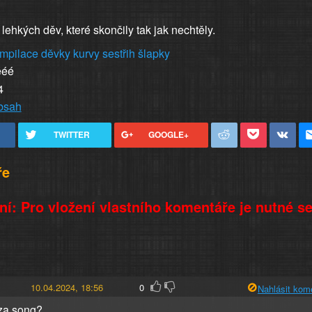
h lehkých děv, které skončily tak jak nechtěly.
mpilace
děvky
kurvy
sestřih
šlapky
ééé
4
obsah
TWITTER
GOOGLE+
ře
í: Pro vložení vlastního komentáře je nutné s
10.04.2024, 18:56
0
Nahlásit kom
 za song?