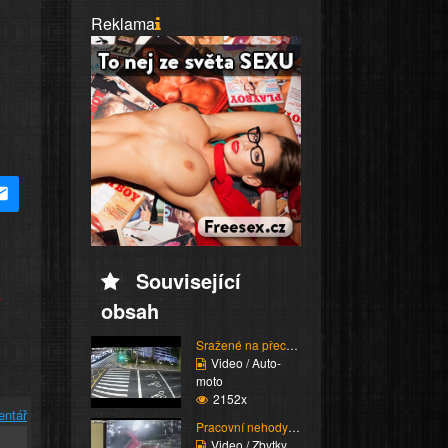
Reklama
Související
e
obsah
Sražené na přechodu
Video / Auto-
moto
2152x
entář
Pracovní nehody (Kompi...
Video / Zbytky