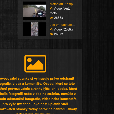
Motorkáři (Kompilace)
Video / Auto-
moto
2655x
Židi Vs. záchranáři (K...
Video / Zbytky
2697x
ovozovatel stránky si vyhrazuje právo odstranit
tografie, videa a komentáře. Osoba, které se toto
tření provozovatele stránky týče, ani osoba, která
stila fotografii nebo video na stránku, nemůže z
odu odstranění fotografie, videa nebo komentáře
pro výše uvedenou okolnost uplatnit vůči
vozovateli stránky žádný nárok na náhradu škody
nebo nemajetkové újmy.