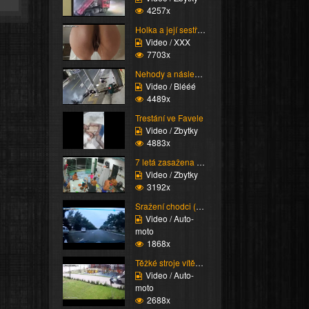
4257x
Holka a její sestřih c...
Video / XXX
7703x
Nehody a následky (Bes...
Video / Blééé
4489x
Trestání ve Favele
Video / Zbytky
4883x
7 letá zasažena proude...
Video / Zbytky
3192x
Sražení chodci (Super ...
Video / Auto-
moto
1868x
Těžké stroje vítězí (K...
Video / Auto-
moto
2688x