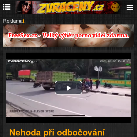
Reklama
Play
Video
Nehoda při odbočování