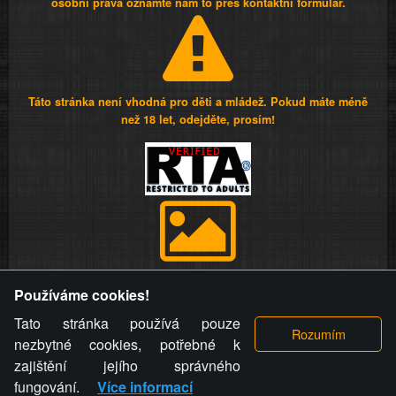
osobní práva oznamte nám to přes kontaktní formulář.
Táto stránka není vhodná pro děti a mládež. Pokud máte méně
než 18 let, odejděte, prosím!
Provozovatel stránky si vyhrazuje právo odstranit fotografie,
Používáme cookies!
videa a komentáře. Osoba, které se toto opatření provozovatele
stránky týče, ani osoba, která umístila fotografii nebo video na
Tato stránka používá pouze
stránku, nemůže z důvodu odstranění fotografie, videa nebo
nezbytné cookies, potřebné k
komentáře pro výše uvedenou okolnost uplatnit vůči
zajištění jejího správného
provozovateli stránky žádný nárok na náhradu škody nebo
fungování.
Více informací
nemajetkové újmy.