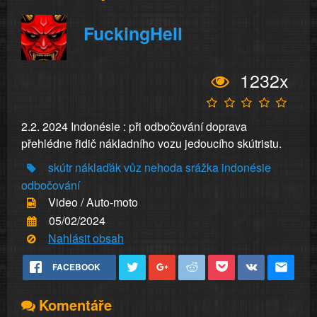
FuckingHell
1232x
2.2. 2024 Indonésie : při odbočování doprava
přehlédne řidič nákladního vozu jedoucího skútristu.
skútr
náklaďák
vůz
nehoda
srážka
indonésie
odbočování
Video / Auto-moto
05/02/2024
Nahlásit obsah
FACEBOOK
Komentáře