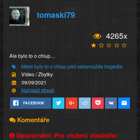
tomaski79
4265x
Ale bylo to o chlup…
štěstí
bylo to o chlup
pád
sebevražda
tragedie
Video / Zbytky
09/09/2021
Nahlásit obsah
FACEBOOK
Komentáře
Upozornění: Pro vložení vlastního