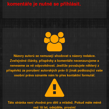
komentáře je nutné se přihlásit.
Názory autorů se nemusejí shodovat s názory redakce.
Zveřejněné články, příspěvky a komentáře necenzurujeme a
neneseme za ně odpovědnost. Jestliže považujete některý z
příspěvků za porušení autorských práv či jinak poškozující vaše
osobní práva oznamte nám to přes kontaktní formulář.
Táto stránka není vhodná pro děti a mládež. Pokud máte méně
než 18 let, odejděte, prosím!