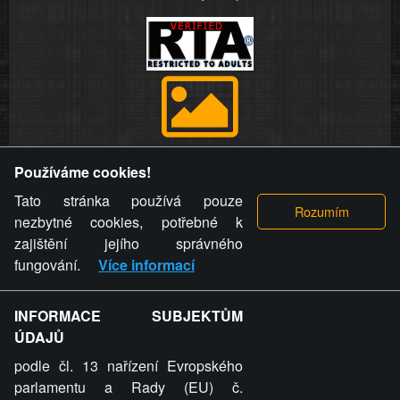
Provozovatel stránky si vyhrazuje právo odstranit fotografie,
Používáme cookies!
videa a komentáře. Osoba, které se toto opatření provozovatele
stránky týče, ani osoba, která umístila fotografii nebo video na
Tato stránka používá pouze
stránku, nemůže z důvodu odstranění fotografie, videa nebo
nezbytné cookies, potřebné k
komentáře pro výše uvedenou okolnost uplatnit vůči
zajištění jejího správného
provozovateli stránky žádný nárok na náhradu škody nebo
fungování.
Více informací
nemajetkové újmy.
INFORMACE SUBJEKTŮM
ZVRÁCENÝ.CZ - Svět není zvrácenej. To jen
ÚDAJŮ
ty lidi...
podle čl. 13 nařízení Evropského
parlamentu a Rady (EU) č.