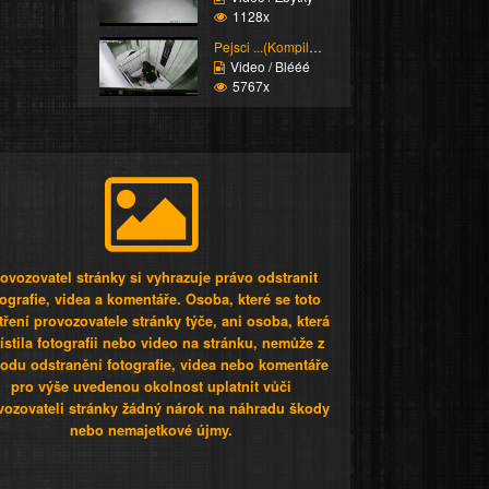
1128x
Pejsci ...(Kompilace)
Video / Blééé
5767x
ovozovatel stránky si vyhrazuje právo odstranit
tografie, videa a komentáře. Osoba, které se toto
tření provozovatele stránky týče, ani osoba, která
stila fotografii nebo video na stránku, nemůže z
odu odstranění fotografie, videa nebo komentáře
pro výše uvedenou okolnost uplatnit vůči
vozovateli stránky žádný nárok na náhradu škody
nebo nemajetkové újmy.