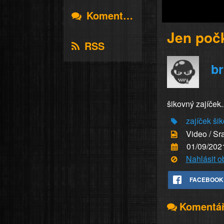
Komentáře
Jen počk
RSS
br
šikovný zajíček..
zajíček
šik
Video / Sr
01/09/202
Nahlásit 
FACEBOOK
Komentá