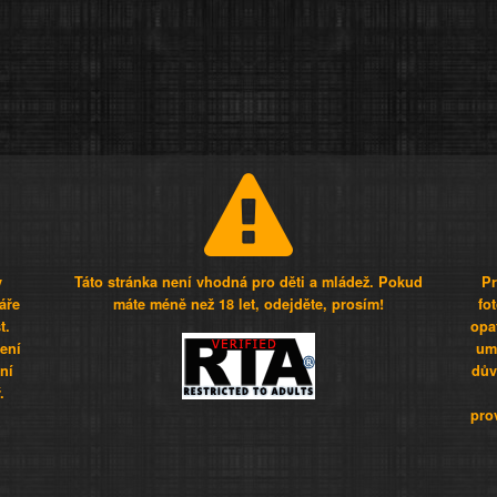
y
Táto stránka není vhodná pro děti a mládež. Pokud
Pr
áře
máte méně než 18 let, odejděte, prosím!
fo
t.
opa
šení
umí
ní
dův
.
pro