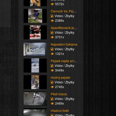
e
5572x
Černoch Vs. Pejsek
Video / Zbytky
2389x
Spacifikovaná jedním ú...
Video / Zbytky
3701x
Napadení čoklama
Video / Zbytky
1321x
Pejsek najde snídani
Video / Zbytky
3449x
Hodný pejsek
Video / Zbytky
2745x
Pěstí čubce
Video / Zbytky
2469x
Hladoví čokli
Video / Zbytky