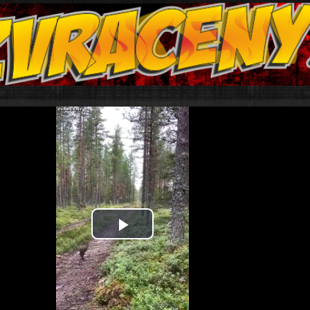
Play
Video