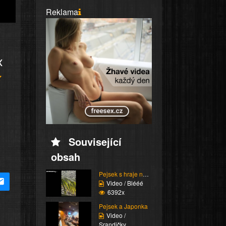
Reklama
x
Související
obsah
Pejsek s hraje na pláž...
Video / Blééé
6392x
Pejsek a Japonka
Video /
Srandičky