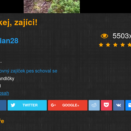
ej, zajíci!
5503
ian28
.
ovný zajíček
pes
schoval se
andičky
1
obsah
TWITTER
GOOGLE+
ře