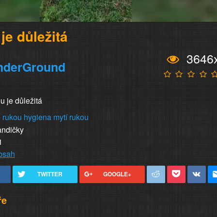
je důležitá
3646
nderGround
u je důležitá
 rukou
hygiena
mytí rukou
andičky
1
obsah
TWITTER
GOOGLE+
ře