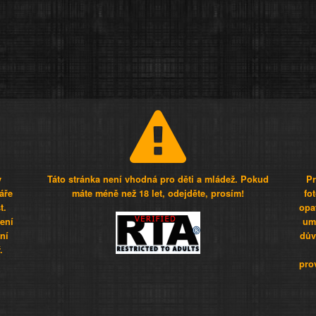
y
Táto stránka není vhodná pro děti a mládež. Pokud
Pr
áře
máte méně než 18 let, odejděte, prosím!
fo
t.
opa
šení
umí
ní
dův
.
pro