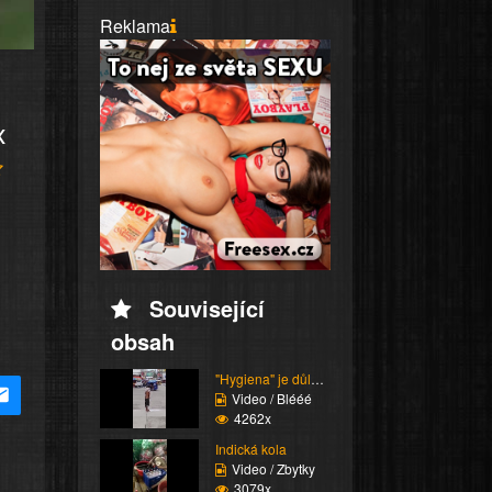
Reklama
x
Související
obsah
"Hygiena" je důležitá
Video / Blééé
4262x
Indická kola
Video / Zbytky
3079x