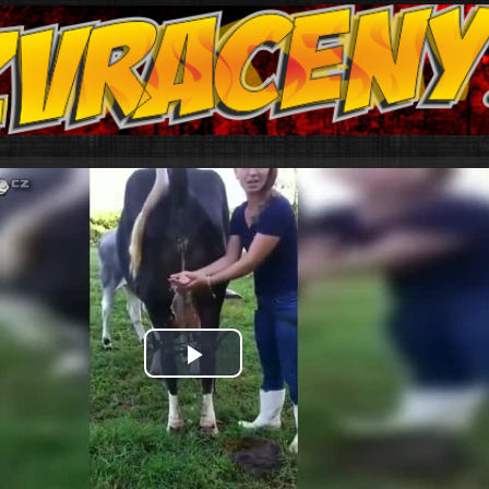
Play
Video