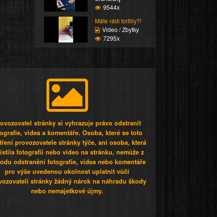
9544x
Máte rádi tortilly?!
Video / Zbytky
7295x
ovozovatel stránky si vyhrazuje právo odstranit
tografie, videa a komentáře. Osoba, které se toto
tření provozovatele stránky týče, ani osoba, která
stila fotografii nebo video na stránku, nemůže z
odu odstranění fotografie, videa nebo komentáře
pro výše uvedenou okolnost uplatnit vůči
vozovateli stránky žádný nárok na náhradu škody
nebo nemajetkové újmy.