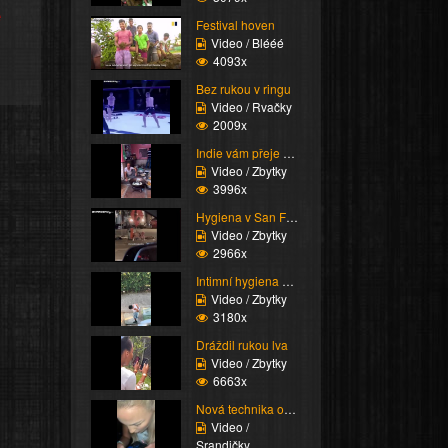
e
Festival hoven
Video / Blééé
4093x
Bez rukou v ringu
Video / Rvačky
2009x
Indie vám přeje dobrou...
Video / Zbytky
3996x
Hygiena v San Francisc...
Video / Zbytky
2966x
Intimní hygiena musí b...
Video / Zbytky
3180x
Dráždil rukou lva
Video / Zbytky
6663x
Nová technika odemykán...
Video /
Srandičky