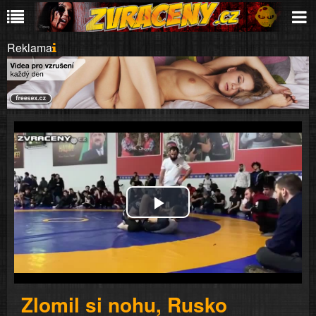
Reklama
Play
Video
Zlomil si nohu, Rusko