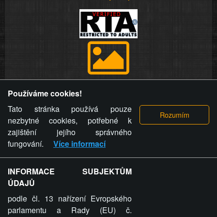
Provozovatel stránky si vyhrazuje právo odstranit fotografie,
Používáme cookies!
videa a komentáře. Osoba, které se toto opatření provozovatele
stránky týče, ani osoba, která umístila fotografii nebo video na
Tato stránka používá pouze
stránku, nemůže z důvodu odstranění fotografie, videa nebo
nezbytné cookies, potřebné k
komentáře pro výše uvedenou okolnost uplatnit vůči
zajištění jejího správného
provozovateli stránky žádný nárok na náhradu škody nebo
fungování.
Více informací
nemajetkové újmy.
INFORMACE SUBJEKTŮM
ZVRÁCENÝ.CZ - Svět není zvrácenej. To jen
ÚDAJŮ
ty lidi...
podle čl. 13 nařízení Evropského
parlamentu a Rady (EU) č.