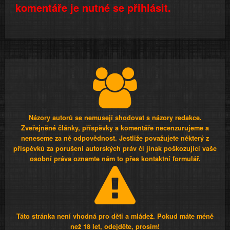
komentáře je nutné se přihlásit.
Názory autorů se nemusejí shodovat s názory redakce.
Zveřejněné články, příspěvky a komentáře necenzurujeme a
neneseme za ně odpovědnost. Jestliže považujete některý z
příspěvků za porušení autorských práv či jinak poškozující vaše
osobní práva oznamte nám to přes kontaktní formulář.
Táto stránka není vhodná pro děti a mládež. Pokud máte méně
než 18 let, odejděte, prosím!