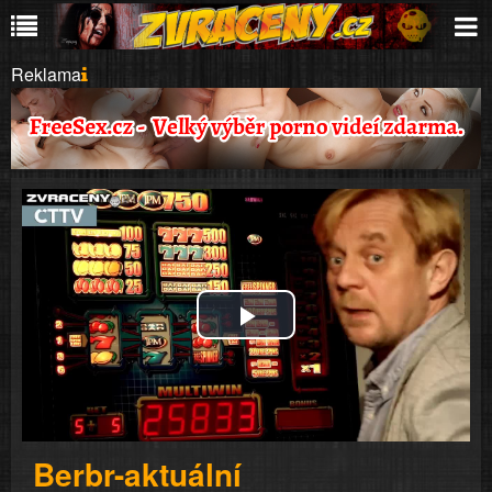
Reklama
Play
Video
Berbr-aktuální