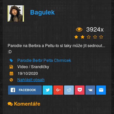
Bagulek
3924x
Parodie na Berbra a Peltu-to si taky může jit sednout...
:D
Parodie Berbr
Pelta Ctvrnicek
Video / Srandičky
19/10/2020
Nahlásit obsah
FACEBOOK
Komentáře