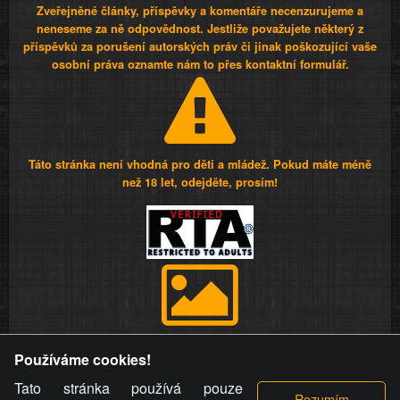
Zveřejněné články, příspěvky a komentáře necenzurujeme a
neneseme za ně odpovědnost. Jestliže považujete některý z
příspěvků za porušení autorských práv či jinak poškozující vaše
osobní práva oznamte nám to přes kontaktní formulář.
Táto stránka není vhodná pro děti a mládež. Pokud máte méně
než 18 let, odejděte, prosím!
Provozovatel stránky si vyhrazuje právo odstranit fotografie,
Používáme cookies!
videa a komentáře. Osoba, které se toto opatření provozovatele
stránky týče, ani osoba, která umístila fotografii nebo video na
Tato stránka používá pouze
stránku, nemůže z důvodu odstranění fotografie, videa nebo