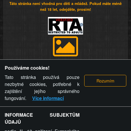
Táto stránka není vhodná pro děti a mládež. Pokud máte méně
než 18 let, odejděte, prosím!
Provozovatel stránky si vyhrazuje právo odstranit fotografie,
Používáme cookies!
videa a komentáře. Osoba, které se toto opatření provozovatele
stránky týče, ani osoba, která umístila fotografii nebo video na
Tato stránka používá pouze
stránku, nemůže z důvodu odstranění fotografie, videa nebo
nezbytné cookies, potřebné k
komentáře pro výše uvedenou okolnost uplatnit vůči
zajištění jejího správného
provozovateli stránky žádný nárok na náhradu škody nebo
fungování.
Více informací
nemajetkové újmy.
INFORMACE SUBJEKTŮM
ZVRÁCENÝ.CZ - Svět není zvrácenej. To jen
ÚDAJŮ
ty lidi...