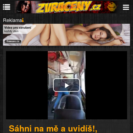
Reklama
Play
Video
Sáhni na mě a uvidíš!,